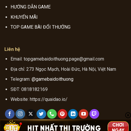
HƯỚNG DẪN GAME
KHUYẾN MÃI
TOP GAME BÀI ĐỔI THƯỞNG
Liên hệ
Email:
topgamebaidoithuong.page@gmail.com
Địa chỉ:
273 Ngọc Mạch, Hoài Đức, Hà Nội, Việt Nam
Telegram:
@gamebaidoithuong
SĐT:
0818182169
Website: https://quaidao.io/