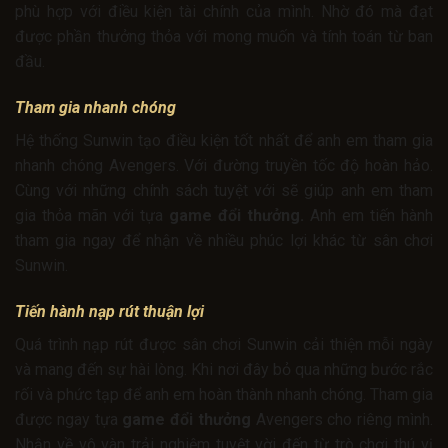
phù hợp với điều kiện tài chính của mình. Nhờ đó mà đạt
được phần thưởng thỏa với mong muốn và tính toán từ ban
đầu.
Tham gia nhanh chóng
Hệ thống Sunwin tạo điều kiện tốt nhất để anh em tham gia
nhanh chóng Avengers. Với đường truyền tốc độ hoàn hảo.
Cùng với những chính sách tuyệt với sẽ giúp anh em tham
gia thỏa mãn với tựa
game đổi thưởng.
Anh em tiến hành
tham gia ngay để nhận về nhiều phúc lợi khác từ sân chơi
Sunwin.
Tiến hành nạp rút thuận lợi
Quá trình nạp rút được sân chơi Sunwin cải thiện mỗi ngày
và mang đến sự hài lòng. Khi nơi đây bỏ qua những bước rắc
rối và phức tạp để anh em hoàn thành nhanh chóng. Tham gia
được ngay tựa
game đổi thưởng
Avengers cho riêng mình.
Nhận về vô vàn trải nghiệm tuyệt vời đến từ trò chơi thú vị