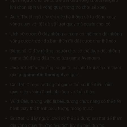
Spin: Người chơi sẽ có thể bắt đầu vòng chơi Avengers
khi chọn spin và vòng quay trong trò chơi sẽ xoay.
Auto: Thuật ngữ này chỉ việc hệ thống sẽ tự động xoay
vòng quay với tất cả số lượt quay mà người chơi có.
Lịch sử cược: Ở đây những anh em có thể theo dõi những
vòng cược trước đó bản thân đã đặt cược như thế nào.
Bảng hũ: Ở đây những người chơi có thể theo dõi những
game thủ đứng đầu trong tựa game Avengers.
Jackpot: Phần thưởng có giá trị lớn nhất khi anh em tham
gia tại
game đổi thưởng
Avengers.
Cài đặt: Ở mục setting thì game thủ có thể điều chỉnh
giao diện và âm thanh phù hợp với bản thân.
Wild: Biểu tượng wild là biểu tượng chức năng có thể tiến
hành thay thế thành biểu tượng mong muốn.
Scatter: Ở đây người chơi có thể sử dụng scatter để tham
gia vòng quay thưởng nếu tích lũy đủ biểu tượng.