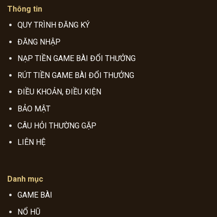
Thông tin
QUY TRÌNH ĐĂNG KÝ
ĐĂNG NHẬP
NẠP TIỀN GAME BÀI ĐỔI THƯỞNG
RÚT TIỀN GAME BÀI ĐỔI THƯỞNG
ĐIỀU KHOẢN, ĐIỀU KIỆN
BẢO MẬT
CÂU HỎI THƯỜNG GẶP
LIÊN HỆ
Danh mục
GAME BÀI
NỔ HŨ