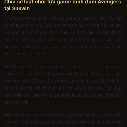
Chia sẻ luật chơi tựa game đình đám Avengers
tại Sunwin
Những game thủ phải chủ động trong việc tìm hiểu và nắm
rõ về luật chơi. Việc anh em không hiểu rõ có thể khiến anh
em gặp nhiều trở ngại khác nhau khi tham gia. Từ đây không
thể tìm kiếm được chiến thắng cho bản thân tại sân chơi
Sunwin. Tham gia ngay trò chơi sau khi tìm hiểu cách chơi
được chia sẻ sau đây.
Bắt đầu ván chơi thì anh em sẽ lựa chọn 1 trong 3 sảnh cược
chính. Tùy vào tài chính mà người chơi sẽ đưa ra lựa chọn
phù hợp nhất. Để tạo điều kiện giúp bản thân có thể gặt hái
được những thành công từ trò chơi Avengers này. Đảm bảo
thỏa mãn bản thân trong quá trình tham gia tại sân chơi đình
đám Sunwin.
Tiếp đó game thủ sẽ cần phải chuẩn bị tinh thần và bắt đầu
vào ván chơi Avengers. Ở đây người chơi cần phải làm sao