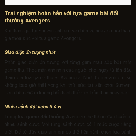
Trải nghiệm hoàn hảo với tựa game bài đổi
thưởng Avengers
Khi tham gia tại Sunwin anh em sẽ nhận về ngay cơ hội tham
gia thỏa sức với tựa game Avengers.
Giao diện ấn tượng nhất
Phần giao diện ấn tượng với từng gam màu sắc bắt mắt
game thủ. Thỏa mãn ánh nhìn của người chơi ngay từ lần đầu
tham gia tựa game thú vị
Avengers. Nhờ đó mà anh em sẽ
không bao giờ thất vọng khi thử sức tại sân chơi Sunwin.
Còn chần chờ gì không tiến hành thử sức bản thân ngay nào.
Nhiều sảnh đặt cược thú vị
Trong tựa
game đổi thưởng
Avengers hệ thống đã chuẩn bị
nhiều sảnh cược. Với từng sảnh cược có 1 mức cược riêng
biệt. Để từ đây giúp anh em có thể tiến hành chọn lựa sảnh