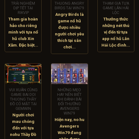
TRẢI NGHIỆM
THUONG ANGRY
THAM GIA TỰA
DỊP TẾT TẠI
BIRDS TẠI WIN79
GAME LÂN HÁI
RIKVIP
LỘC
Angry Birds là
Tham gia hoàn
Thưởng thức
game nổ hũ
hảo cho riêng
những nét thú
được nhiều
mình với tựa nổ
vị đến từ tựa
người chơi yêu
hũ club Xin
app nổ hũ Lân
thích tại sân
Xăm. Đặc biệt...
Hái Lộc đình...
chơi...
VUI XUÂN CÙNG
NHỮNG MẸO
GAME BAI DOI
HAY NÊN BIẾT
THUONG THẦY
KHI ĐÁNH BÀI
ĐỒ CÓ MẶT TẠI
ĐỔI THƯỞNG
GEMWIN
AVENGERS
WIN79
Người chơi
Hiện nay, no hu
mau chóng
Avengers
đến với tựa
Win79 đang
nohu Thầy Đồ