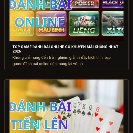
TOP GAME ĐÁNH BÀI ONLINE CÓ KHUYẾN MÃI KHỦNG NHẤT
2026
Không chỉ mang đến trải nghiệm giải trí đầy kịch tính, top
game đánh bài online còn mang lại vô số...