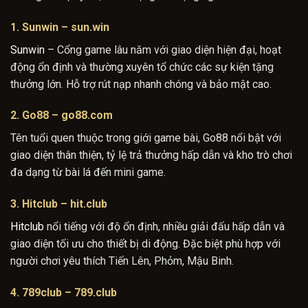
1. Sunwin
– sun.win
Sunwin
– Cổng game lâu năm với giao diện hiện đại, hoạt
động ổn định và thường xuyên tổ chức các sự kiện tặng
thưởng lớn. Hỗ trợ rút nạp nhanh chóng và bảo mật cao.
2. Go88
– go88.com
Tên tuổi quen thuộc trong giới game bài, Go88 nổi bật với
giao diện thân thiện, tỷ lệ trả thưởng hấp dẫn và kho trò chơi
đa dạng từ bài lá đến mini game.
3. Hitclub
– hit.club
Hitclub
nổi tiếng với độ ổn định, nhiều giải đấu hấp dẫn và
giao diện tối ưu cho thiết bị di động. Đặc biệt phù hợp với
người chơi yêu thích Tiến Lên, Phỏm, Mậu Binh.
4. 789club – 789.club