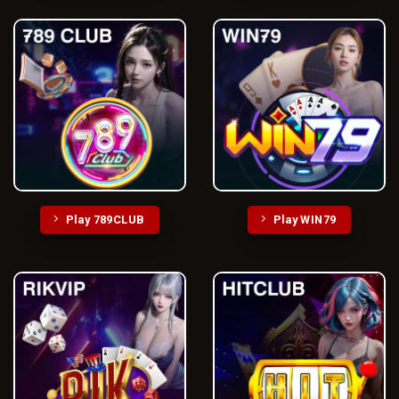
Play 789CLUB
Play WIN79