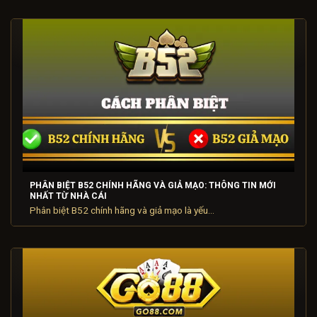
PHÂN BIỆT B52 CHÍNH HÃNG VÀ GIẢ MẠO: THÔNG TIN MỚI
NHẤT TỪ NHÀ CÁI
Phân biệt B52 chính hãng và giả mạo là yếu...