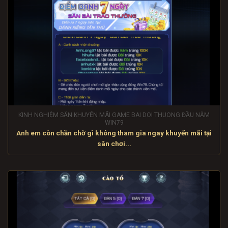
KINH NGHIỆM SĂN KHUYẾN MÃI GAME BAI DOI THUONG ĐẦU NĂM
WIN79
Anh em còn chần chờ gì không tham gia ngay khuyến mãi tại
sân chơi...