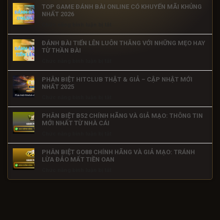
TOP GAME ĐÁNH BÀI ONLINE CÓ KHUYẾN MÃI KHỦNG
NHẤT 2026
ở
Chức năng bình luận bị tắt
Top
game
ĐÁNH BÀI TIẾN LÊN LUÔN THẮNG VỚI NHỮNG MẸO HAY
đánh
TỪ THẦN BÀI
bài
ở
Chức năng bình luận bị tắt
online
Đánh
có
bài
PHÂN BIỆT HITCLUB THẬT & GIẢ – CẬP NHẬT MỚI
khuyến
Tiến
NHẤT 2025
mãi
Lên
ở
Chức năng bình luận bị tắt
khủng
luôn
Phân
nhất
thắng
biệt
PHÂN BIỆT B52 CHÍNH HÃNG VÀ GIẢ MẠO: THÔNG TIN
2026
với
Hitclub
MỚI NHẤT TỪ NHÀ CÁI
những
thật
ở
Chức năng bình luận bị tắt
mẹo
&
Phân
hay
giả
biệt
PHÂN BIỆT GO88 CHÍNH HÃNG VÀ GIẢ MẠO: TRÁNH
từ
–
B52
LỪA ĐẢO MẤT TIỀN OAN
thần
Cập
chính
bài
ở
Chức năng bình luận bị tắt
nhật
hãng
Phân
mới
và
biệt
nhất
giả
Go88
2025
mạo:
chính
Thông
hãng
tin
và