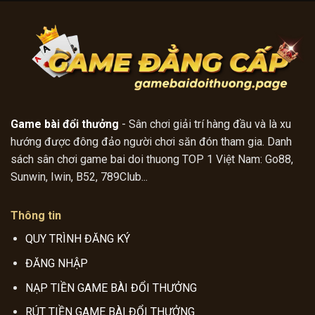
mới
giả
nhất
mạo:
từ
Tránh
nhà
lừa
cái
đảo
mất
tiền
oan
Game bài đổi thưởng
- Sân chơi giải trí hàng đầu và là xu
hướng được đông đảo người chơi săn đón tham gia. Danh
sách sân chơi game bai doi thuong TOP 1 Việt Nam: Go88,
Sunwin, Iwin, B52, 789Club...
Thông tin
QUY TRÌNH ĐĂNG KÝ
ĐĂNG NHẬP
NẠP TIỀN GAME BÀI ĐỔI THƯỞNG
RÚT TIỀN GAME BÀI ĐỔI THƯỞNG