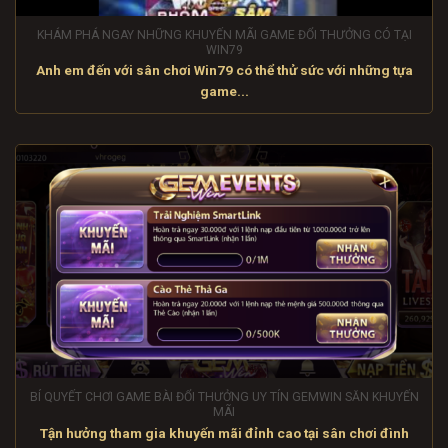
KHÁM PHÁ NGAY NHỮNG KHUYẾN MÃI GAME ĐỔI THƯỞNG CÓ TẠI
WIN79
Anh em đến với sân chơi Win79 có thể thử sức với những tựa
game...
BÍ QUYẾT CHƠI GAME BÀI ĐỔI THƯỞNG UY TÍN GEMWIN SĂN KHUYẾN
MÃI
Tận hưởng tham gia khuyến mãi đỉnh cao tại sân chơi đình