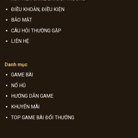
ĐIỀU KHOẢN, ĐIỀU KIỆN
BẢO MẬT
CÂU HỎI THƯỜNG GẶP
LIÊN HỆ
Danh mục
GAME BÀI
NỔ HŨ
HƯỚNG DẪN GAME
KHUYẾN MÃI
TOP GAME BÀI ĐỔI THƯỞNG