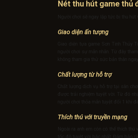
Nét thu hút game thủ 
Người chơi sẽ ngay lập tức bị thu hút
Giao diện ấn tượng
Giao diện tựa game Sơn Tinh Thủy T
người chơi sự mãn nhãn. Từ đây tham 
không tham gia thử sức bản thân ngay
Chất lượng từ hỗ trợ
Chất lượng dịch vụ hỗ trợ tại sân ch
được trải nghiệm tuyệt vời. Từ đó n
người chơi thỏa mãn tuyệt đối 1 khi đ
Thích thú với truyền mạng
Ngoài ra anh em còn có thể thích thú
tốc độ tuyệt vời bậc nhất. Đảm bảo r