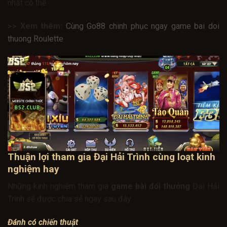
nhất có thể.
>> Xem thêm:
Cùng Go88 chinh phục ngay game bai doi
thuong Roulette
Thuận lợi tham gia Đại Hải Trình cùng loạt kinh
nghiệm hay
Những kinh nghiệm tham gia
game bài đổi thưởng
Đại Hải
Trình sẽ được chia sẻ ngay sau đây.
Đánh có chiến thuật