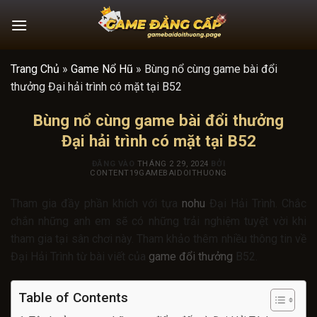
Bỏ
qua
nội
dung
Trang Chủ
»
Game Nổ Hũ
»
Bùng nổ cùng game bài đổi
thưởng Đại hải trình có mặt tại B52
Bùng nổ cùng game bài đổi thưởng
Đại hải trình có mặt tại B52
ĐĂNG VÀO
THÁNG 2 29, 2024
BỞI
CONTENT19GAMEBAIDOITHUONG
Tham gia đầy phần khích với tựa
nohu
Đại Hải Trình. Chắc
chắn những anh em sẽ có những trải nghiệm tuyệt vời khi
tham gia tại sân chơi này. Tham khảo thêm nhiều thông tin về
Đại Hải Trình từ bài viết của
game đổi thưởng
B52.
Table of Contents