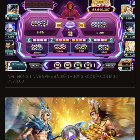
VÀI THÔNG TIN VỀ GAME BÀI ĐỔI THƯỞNG XÓC ĐĨA CON MỰC
789CLUB