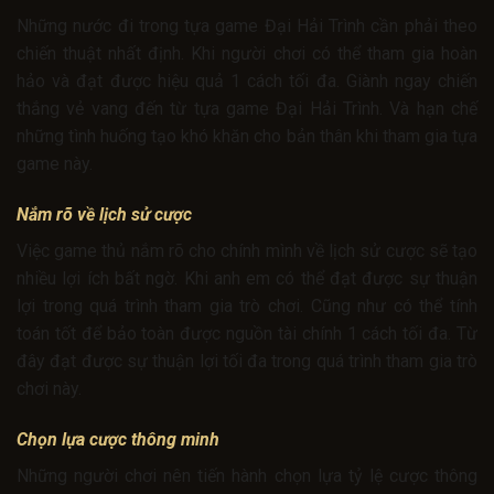
Những nước đi trong tựa game Đại Hải Trình
cần phải theo
chiến thuật nhất định. Khi người chơi có thể tham gia hoàn
hảo và đạt được hiệu quả 1 cách tối đa. Giành ngay chiến
thắng vẻ vang đến từ tựa game Đại Hải Trình. Và hạn chế
những tình huống tạo khó khăn cho bản thân khi tham gia tựa
game này.
Nắm rõ về lịch sử cược
Việc game thủ nắm rõ cho chính mình về lịch sử cược sẽ tạo
nhiều lợi ích bất ngờ. Khi anh em có thể đạt được sự thuận
lợi trong quá trình tham gia trò chơi. Cũng như có thể tính
toán tốt để bảo toàn được nguồn tài chính 1 cách tối đa. Từ
đây đạt được sự thuận lợi tối đa trong quá trình tham gia trò
chơi này.
Chọn lựa cược thông minh
Những người chơi nên tiến hành chọn lựa tỷ lệ cược thông