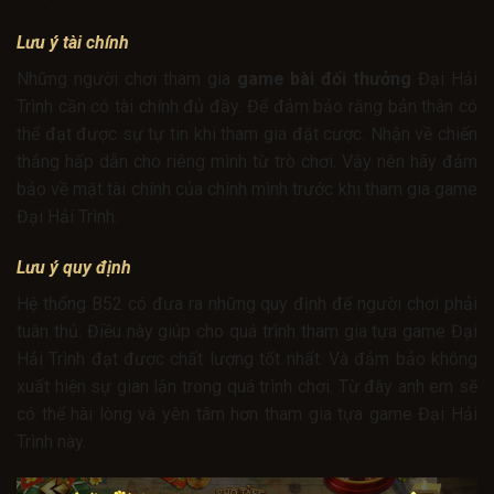
Lưu ý tài chính
Những người chơi tham gia
game bài đổi thưởng
Đại Hải
Trình cần có tài chính đủ đầy. Để đảm bảo rằng bản thân có
thể đạt được sự tự tin khi tham gia đặt cược. Nhận về chiến
thắng hấp dẫn cho riêng mình từ trò chơi. Vậy nên hãy đảm
bảo về mặt tài chính của chính mình trước khi tham gia game
Đại Hải Trình.
Lưu ý quy định
Hệ thống B52 có đưa ra những quy định để người chơi phải
tuân thủ. Điều này giúp cho quá trình tham gia tựa game Đại
Hải Trình đạt được chất lượng tốt nhất. Và đảm bảo không
xuất hiện sự gian lận trong quá trình chơi. Từ đây anh em sẽ
có thể hài lòng và yên tâm hơn tham gia tựa game Đại Hải
Trình này.