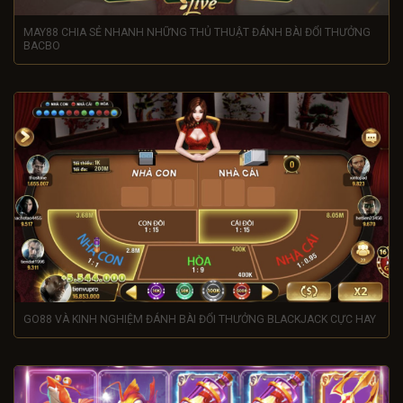
MAY88 CHIA SẺ NHANH NHỮNG THỦ THUẬT ĐÁNH BÀI ĐỔI THƯỞNG
BACBO
GO88 VÀ KINH NGHIỆM ĐÁNH BÀI ĐỔI THƯỞNG BLACKJACK CỰC HAY