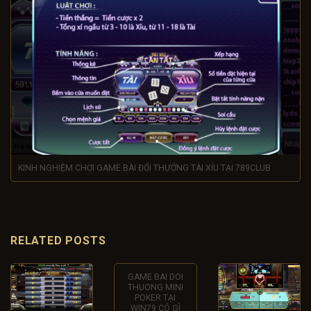
KINH NGHIỆM CHƠI GAME BÀI ĐỔI THƯỞNG TÀI XỈU TẠI 789CLUB
RELATED POSTS
GAME BAI DOI
THUONG MINI
POKER TẠI
WIN79 CÓ GÌ