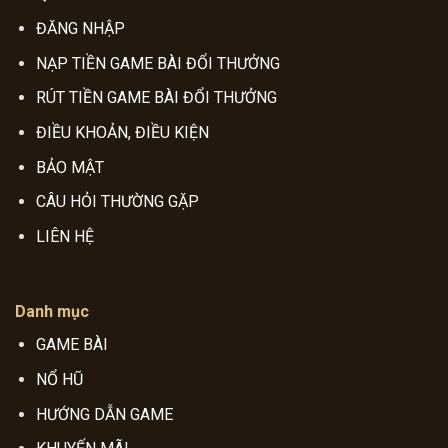
ĐĂNG NHẬP
NẠP TIỀN GAME BÀI ĐỔI THƯỞNG
RÚT TIỀN GAME BÀI ĐỔI THƯỞNG
ĐIỀU KHOẢN, ĐIỀU KIỆN
BẢO MẬT
CÂU HỎI THƯỜNG GẶP
LIÊN HỆ
Danh mục
GAME BÀI
NỔ HŨ
HƯỚNG DẪN GAME