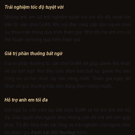
Trải nghiệm tốc độ tuyệt vời
Những anh em sẽ trải nghiệm tuyệt vời với tốc độ tuyệt vời
đến từ sân chơi Go88. Khi nơi đây cung cấp cho người chơi
sự thỏa mãn trong quá trình tham gia. Nhờ đó mà anh em có
thể thuận lợi trong quá trình tham gia.
Giá trị phần thưởng bất ngờ
Giá trị phần thưởng từ sân chơi Go88 sẽ giúp game thủ nhận
về sự bất ngờ. Nơi đây luôn đảm bảo bất kỳ game thủ nào
cũng có cơ hội nhận lấy cho riêng mình. Tham gia ngay để
nhận về giải thưởng hấp dẫn đúng theo mong muốn.
Hỗ trợ anh em tối đa
Đội ngũ tư vấn viên tại sân chơi Go88 sẽ hỗ trợ anh em tối
đa. Giải quyết cho người chơi những vấn đề mà anh em gặp
phải. Từ đó thỏa mãn hài lòng và trải nghiệm của người chơi
khi tham gia
đánh bài đổi thưởng
Keno.