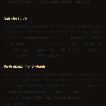
nhiều cơ hội chiến thắng tựa
game bài đổi thưởng
Keno thú
vị.
Hạn chế rủi ro
Đồng thời người chơi cũng nên hạn chế tối đa những rủi ro
khi tham gia tại Go88. Khi bản thân game thủ có thể giành
lấy được chiến thắng cho riêng mình tại game Keno. Nhờ đó
mà có thêm nguồn tài chính cho bản thân khi thử sức trò
chơi. Đảm bảo rằng game thủ sẽ đạt được chiến lợi phẩm
hợp lý tại
đánh bài đổi thưởng
Keno.
Đánh nhanh thắng nhanh
Những người chơi nên tiến hành đánh nhanh thắng nhanh khi
có cơ hội. Để thông qua đó bản thân game thủ có thể đạt
được thành tích theo như mong đợi. Gặt hái những thành tích
vẻ vang cho riêng mình tại sân chơi Go88. Nhanh chóng tham
gia tựa
đánh bài đổi thưởng
Keno khi tham gia tại sân chơi
đình đám này.