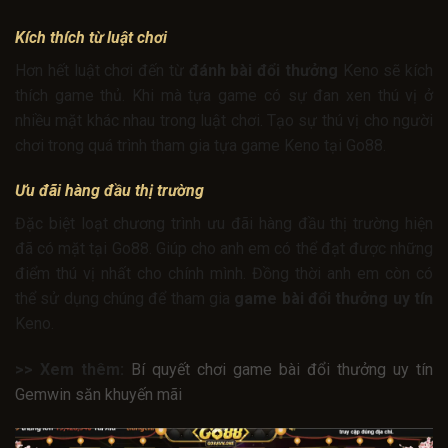
Kích thích từ luật chơi
Hơn hết luật chơi đến từ
đánh bài đổi thưởng
Keno sẽ kích
thích game thủ. Khi mà tựa game có sự đan xen thú vị ở
nhiều mặt khác nhau trong luật chơi. Tạo sự thú vị cho người
chơi trong quá trình tham gia tựa game Keno tại Go88.
Ưu đãi hàng đầu thị trường
Đặc biệt loạt chương trình ưu đãi hàng đầu thị trường hiện
đã có mặt tại Go88. Giúp cho anh em có thể đạt được những
điểm thú vị nhất cho chính mình. Đồng thời anh em còn có
thể sử dụng chúng để tham gia
game bài đổi thưởng uy tín
Keno.
>> Xem thêm:
Bí quyết chơi game bài đổi thưởng uy tín
Gemwin săn khuyến mãi