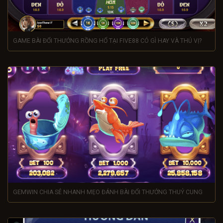
GAME BÀI ĐỔI THƯỞNG RỒNG HỔ TẠI FIVE88 CÓ GÌ HAY VÀ THÚ VỊ?
GEMWIN CHIA SẺ NHANH MẸO ĐÁNH BÀI ĐỔI THƯỞNG THUỶ CUNG