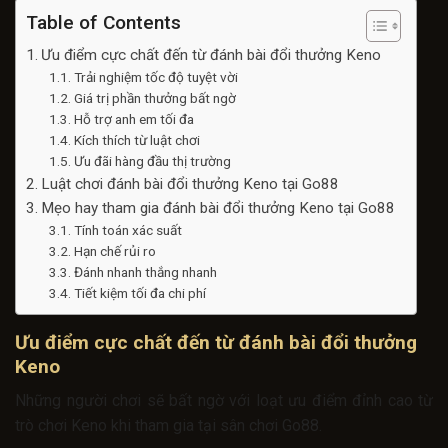
Table of Contents
Ưu điểm cực chất đến từ đánh bài đổi thưởng Keno
Trải nghiệm tốc độ tuyệt vời
Giá trị phần thưởng bất ngờ
Hỗ trợ anh em tối đa
Kích thích từ luật chơi
Ưu đãi hàng đầu thị trường
Luật chơi đánh bài đổi thưởng Keno tại Go88
Mẹo hay tham gia đánh bài đổi thưởng Keno tại Go88
Tính toán xác suất
Hạn chế rủi ro
Đánh nhanh thắng nhanh
Tiết kiệm tối đa chi phí
Ưu điểm cực chất đến từ đánh bài đổi thưởng
Keno
Những người chơi sẽ bất ngờ với loạt ưu điểm đỉnh cao từ
trò chơi Keno khi tham gia tại sân chơi Go88.