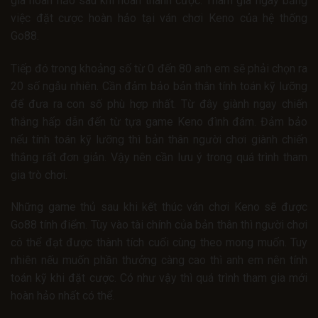
gia hoàn hảo sau khi hoàn thành cược. Tham gia ngay bằng
việc đặt cược hoàn hảo tại ván chơi Keno của hệ thống
Go88.
Tiếp đó trong khoảng số từ 0 đến 80 anh em sẽ phải chọn ra
20 số ngẫu nhiên. Cần đảm bảo bản thân tính toán kỹ lưỡng
để đưa ra con số phù hợp nhất. Từ đây giành ngay chiến
thắng hấp dẫn đến từ tựa game Keno đình đám. Đảm bảo
nếu tính toán kỹ lưỡng thì bản thân người chơi giành chiến
thắng rất đơn giản. Vậy nên cần lưu ý trong quá trình tham
gia trò chơi.
Những game thủ sau khi kết thúc ván chơi Keno sẽ được
Go88 tính điểm. Tùy vào tài chính của bản thân thì người chơi
có thể đạt được thành tích cuối cùng theo mong muốn. Tuy
nhiên nếu muốn phần thưởng càng cao thì anh em nên tính
toán kỹ khi đặt cược. Có như vậy thì quá trình tham gia mới
hoàn hảo nhất có thể.