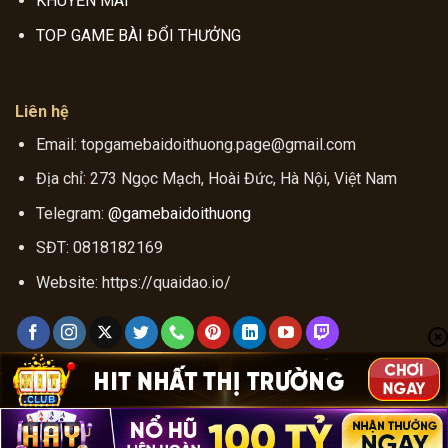
KHUYẾN MÃI
TOP GAME BÀI ĐỔI THƯỞNG
Liên hệ
Email:
topgamebaidoithuong.page@gmail.com
Địa chỉ:
273 Ngọc Mạch, Hoài Đức, Hà Nội, Việt Nam
Telegram:
@gamebaidoithuong
SĐT:
0818182169
Website: https://quaidao.io/
Bản quyền 2026 ©
quaidao.io | Website tổng hợp Game bài
đổi thưởng TOP đầu VN