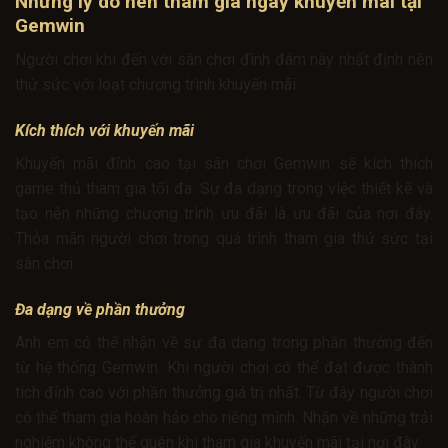
Những lý do nên tham gia ngay khuyến mãi tại
Gemwin
Người chơi khi đến với sân chơi đình đám này nhất định nên
thử sức với loạt chương trình khuyến mãi.
Kích thích với khuyến mãi
Khuyến mãi đỉnh cao tại sân chơi Gemwin sẽ kích thích
game thủ tham gia tối đa. Sự đa dạng trong việc thiết kế và
tạo nên những chương trình ưu đãi là ưu đãi của nơi đây.
Thỏa mãn người chơi trong quá trình tham gia thử sức tại
sân chơi.
Đa dạng về phần thưởng
Anh em có thể nhận về sự đa dạng trong phần thưởng đến
từ hệ thống Gemwin. Khi người chơi có thể đạt được thành
tích đỉnh cao với phần thưởng giá trị nhất. Từ đây người chơi
có thể tham gia hoàn hảo cho riêng mình. Nhận về những trải
nghiệm không thể quên khi tham gia khuyến mãi tại nơi đây.