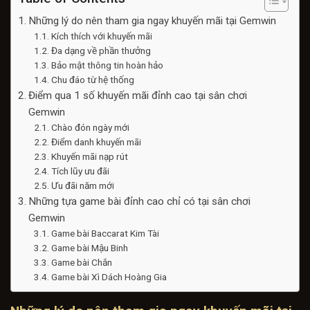
Những lý do nên tham gia ngay khuyến mãi tại Gemwin
Kích thích với khuyến mãi
Đa dạng về phần thưởng
Bảo mật thông tin hoàn hảo
Chu đáo từ hệ thống
Điểm qua 1 số khuyến mãi đỉnh cao tại sân chơi
Gemwin
Chào đón ngày mới
Điểm danh khuyến mãi
Khuyến mãi nạp rút
Tích lũy ưu đãi
Ưu đãi năm mới
Những tựa game bài đỉnh cao chỉ có tại sân chơi
Gemwin
Game bài Baccarat Kim Tài
Game bài Mậu Binh
Game bài Chắn
Game bài Xì Dách Hoàng Gia