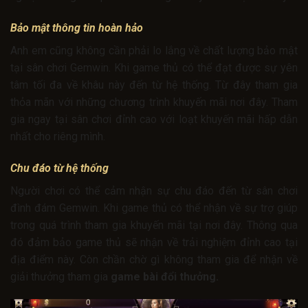
Bảo mật thông tin hoàn hảo
Anh em cũng không cần phải lo lắng về chất lượng bảo mật
tại sân chơi Gemwin. Khi game thủ có thể đạt được sự yên
tâm tối đa về khâu này đến từ hệ thống. Từ đây tham gia
thỏa mãn với những chương trình khuyến mãi nơi đây. Tham
gia ngay tại sân chơi đỉnh cao với loạt khuyến mãi hấp dẫn
nhất cho riêng mình.
Chu đáo từ hệ thống
Người chơi có thể cảm nhận sự chu đáo đến từ sân chơi
đình đám Gemwin. Khi game thủ có thể nhận về sự trợ giúp
trong quá trình tham gia khuyến mãi tại nơi đây. Thông qua
đó đảm bảo game thủ sẽ nhận về trải nghiệm đỉnh cao tại
địa điểm này. Còn chần chờ gì không tham gia để nhận về
giải thưởng tham gia
game bài đổi thưởng.