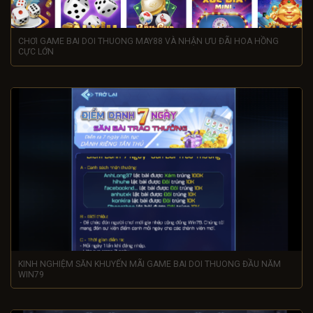
CHƠI GAME BAI DOI THUONG MAY88 VÀ NHẬN ƯU ĐÃI HOA HỒNG
CỰC LỚN
KINH NGHIỆM SĂN KHUYẾN MÃI GAME BAI DOI THUONG ĐẦU NĂM
WIN79