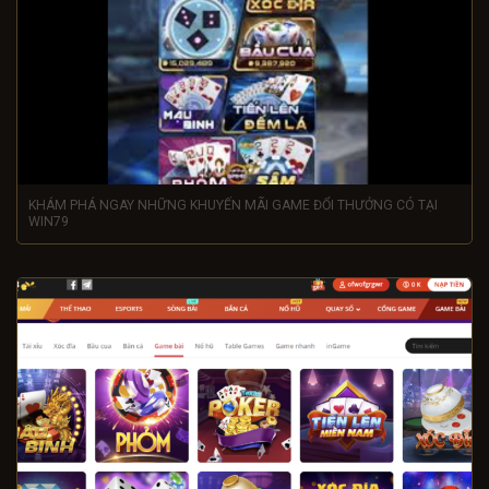
KHÁM PHÁ NGAY NHỮNG KHUYẾN MÃI GAME ĐỔI THƯỞNG CÓ TẠI
WIN79