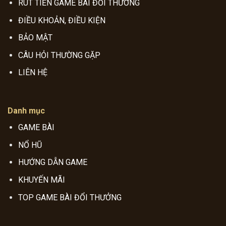
RÚT TIỀN GAME BÀI ĐỔI THƯỞNG
ĐIỀU KHOẢN, ĐIỀU KIỆN
BẢO MẬT
CÂU HỎI THƯỜNG GẶP
LIÊN HỆ
Danh mục
GAME BÀI
NỔ HŨ
HƯỚNG DẪN GAME
KHUYẾN MÃI
TOP GAME BÀI ĐỔI THƯỞNG