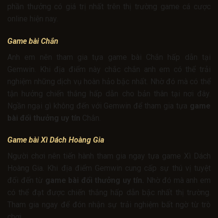
phần thưởng có giá trị nhất trên thị trường game cá cược
online hiện nay.
Game bài Chắn
Anh em nên tham gia tựa game bài Chắn hấp dẫn tại
Gemwin. Khi địa điểm này chắc chắn anh em có thể trải
nghiệm những dịch vụ hoàn hảo bậc nhất. Nhờ đó mà có thể
tận hưởng chiến thắng hấp dẫn cho bản thân tại nơi đây.
Ngần ngại gì không đến với Gemwin để tham gia tựa
game
bài đổi thưởng uy tín
Chắn.
Game bài Xì Dách Hoàng Gia
Người chơi nên tiến hành tham gia ngay tựa game Xì Dách
Hoàng Gia. Khi địa điểm Gemwin cung cấp sự thú vị tuyệt
đối đến từ
game bài đổi thưởng uy tín.
Nhờ đó mà anh em
có thể đạt được chiến thắng hấp dẫn bậc nhất thị trường.
Tham gia ngay để đón nhận sự trải nghiệm bất ngờ từ trò
chơi.