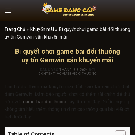
Bỏ
qua
nội
dung
Trang Chủ
»
Khuyến mãi
»
Bí quyết chơi game bài đổi thưởng
uy tín Gemwin săn khuyến mãi
Bí quyết chơi game bài đổi thưởng
uy tín Gemwin săn khuyến mãi
ĐĂNG VÀO
THÁNG 3 8, 2024
BỞI
CONTENT19GAMEBAIDOITHUONG
Tận hưởng tham gia khuyến mãi đỉnh cao tại sân chơi đình
đám Gemwin. Đảm bảo người chơi có thêm tài chính để thử
sức với
game bai doi thuong
uy tín
nơi đây. Ngần ngại gì
không tìm hiểu thêm thông tin đỉnh cao thông qua bài viết chi
tiết dưới đây.
Table of Contents