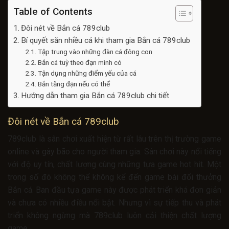
Table of Contents
Đôi nét về Bắn cá 789club
Bí quyết săn nhiều cá khi tham gia Bắn cá 789club
Tập trung vào những đàn cá đông con
Bắn cá tuỳ theo đạn mình có
Tận dụng những điểm yếu của cá
Bắn tăng đạn nếu có thể
Hướng dẫn tham gia Bắn cá 789club chi tiết
Đôi nét về Bắn cá 789club
789club là sân chơi xuất hiện từ rất lâu trên thị trường game
online và gây bão cho người tham gia. Sân chơi này nổi tiếng
với độ uy tín, chất lượng cùng những tựa game hot hit. Một
trong số đó không thể không kể đến game bài đổi thưởng
Bắn cá. Ban đầu tựa game này được phát triển khá đơn giản
và chưa có nhiều điều nổi bật. Nhưng vì sự tiếp thu và phát
triển không ngừng mà 789club luôn cải thiện chất lượng
game.