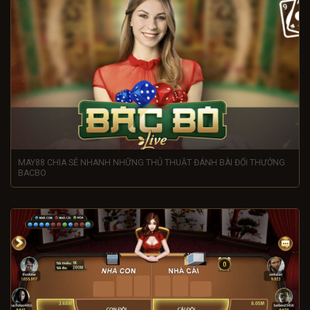
MAY88 CHIA SẺ NHANH NHỮNG THỦ THUẬT ĐÁNH BÀI ĐỔI THƯỞNG
BACBO