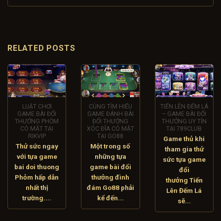
RELATED POSTS
LUẬT CHƠI
CÙNG TÌM HIỂU
TIẾN LÊN ĐẾM LÁ
GAME BÀI ĐỔI
GAME ĐÁNH BÀI
– GAME BÀI ĐỔI
THƯỞNG PHỎM
ĐỔI THƯỞNG
THƯỞNG UY TÍN
CÓ MẶT TẠI
XÓC ĐĨA CÓ MẶT
TẠI 789CLUB
RIKVIP
TẠI GO88
Game thủ khi
Thử sức ngay
Một trong số
tham gia thử
với tựa game
những tựa
sức tựa game
bai doi thuong
game bài đổi
đổi
Phỏm hấp dẫn
thưởng đình
thưởng Tiến
nhất thị
đám Go88 phải
Lên Đếm Lá
trường....
kể đến...
sẽ...