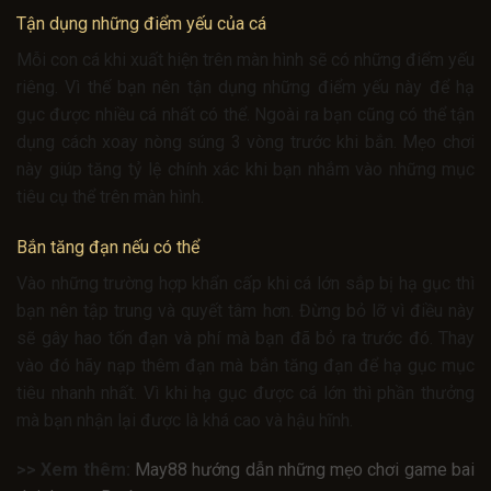
Tận dụng những điểm yếu của cá
Mỗi con cá khi xuất hiện trên màn hình sẽ có những điểm yếu
riêng. Vì thế bạn nên tận dụng những điểm yếu này để hạ
gục được nhiều cá nhất có thể. Ngoài ra bạn cũng có thể tận
dụng cách xoay nòng súng 3 vòng trước khi bắn. Mẹo chơi
này giúp tăng tỷ lệ chính xác khi bạn nhắm vào những mục
tiêu cụ thể trên màn hình.
Bắn tăng đạn nếu có thể
Vào những trường hợp khẩn cấp khi cá lớn sắp bị hạ gục thì
bạn nên tập trung và quyết tâm hơn. Đừng bỏ lỡ vì điều này
sẽ gây hao tốn đạn và phí mà bạn đã bỏ ra trước đó. Thay
vào đó hãy nạp thêm đạn mà bắn tăng đạn để hạ gục mục
tiêu nhanh nhất. Vì khi hạ gục được cá lớn thì phần thưởng
mà bạn nhận lại được là khá cao và hậu hĩnh.
>> Xem thêm:
May88 hướng dẫn những mẹo chơi game bai