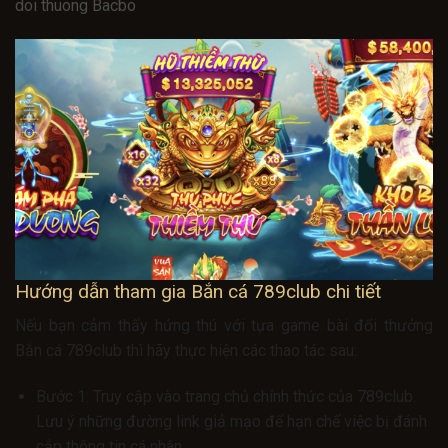
doi thuong Bacbo
Hướng dẫn tham gia Bắn cá 789club chi tiết
Nếu bạn cảm thấy hứng thú với tựa game bài đổi thưởng
Bắn cá 789club thì hãy thực hiện các thao tác sau:
Bước 1: Truy cập vào trang chủ chính thức của 789club.
Lưu ý những đường link giả mạo để hạn chế việc bị đánh
cắp thông tin cá nhân.