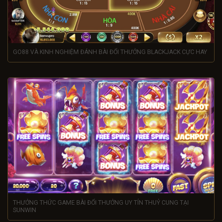
GO88 VÀ KINH NGHIỆM ĐÁNH BÀI ĐỔI THƯỞNG BLACKJACK CỰC HAY
THƯỞNG THỨC GAME BÀI ĐỔI THƯỞNG UY TÍN THUỶ CUNG TẠI
SUNWIN