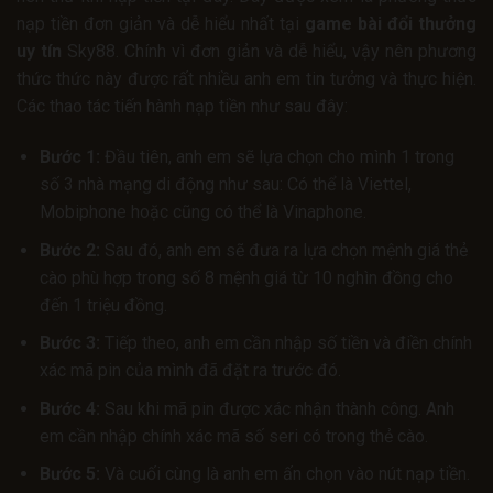
nạp tiền đơn giản và dễ hiểu nhất tại
game bài đổi thưởng
uy tín
Sky88. Chính vì đơn giản và dễ hiểu, vậy nên phương
thức thức này được rất nhiều anh em tin tưởng và thực hiện.
Các thao tác tiến hành nạp tiền như sau đây:
Bước 1:
Đầu tiên, anh em sẽ lựa chọn cho mình 1 trong
số 3 nhà mạng di động như sau: Có thể là Viettel,
Mobiphone hoặc cũng có thể là Vinaphone.
Bước 2:
Sau đó, anh em sẽ đưa ra lựa chọn mệnh giá thẻ
cào phù hợp trong số 8 mệnh giá từ 10 nghìn đồng cho
đến 1 triệu đồng.
Bước 3:
Tiếp theo, anh em cần nhập số tiền và điền chính
xác mã pin của mình đã đặt ra trước đó.
Bước 4:
Sau khi mã pin được xác nhận thành công. Anh
em cần nhập chính xác mã số seri có trong thẻ cào.
Bước 5:
Và cuối cùng là anh em ấn chọn vào nút nạp tiền.