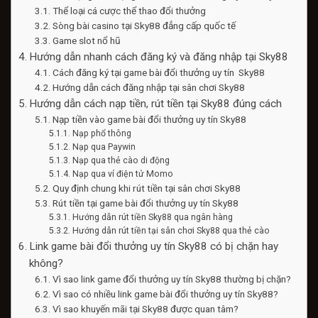
Thể loại cá cược thể thao đổi thưởng
Sòng bài casino tại Sky88 đẳng cấp quốc tế
Game slot nổ hũ
Hướng dẫn nhanh cách đăng ký và đăng nhập tại Sky88
Cách đăng ký tại game bài đổi thưởng uy tín Sky88
Hướng dẫn cách đăng nhập tại sân chơi Sky88
Hướng dẫn cách nạp tiền, rút tiền tại Sky88 đúng cách
Nạp tiền vào game bài đổi thưởng uy tín Sky88
Nạp phổ thông
Nạp qua Paywin
Nạp qua thẻ cào di động
Nạp qua ví điện tử Momo
Quy định chung khi rút tiền tại sân chơi Sky88
Rút tiền tại game bài đổi thưởng uy tín Sky88
Hướng dẫn rút tiền Sky88 qua ngân hàng
Hướng dẫn rút tiền tại sân chơi Sky88 qua thẻ cào
Link game bài đổi thưởng uy tín Sky88 có bị chặn hay
không?
Vì sao link game đổi thưởng uy tín Sky88 thường bị chặn?
Vì sao có nhiều link game bài đổi thưởng uy tín Sky88?
Vì sao khuyến mãi tại Sky88 được quan tâm?