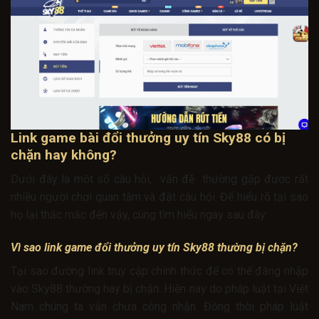
Link game bài đổi thưởng uy tín Sky88 có bị
chặn hay không?
Dưới đây là một số câu hỏi, vấn đề thường gặp được rất
nhiều người chơi quan tâm và đặt câu hỏi. Để hiểu rõ tại sao
họ lại thắc mắc đến vậy, cùng tìm hiểu ngay sau đây:
Vì sao link game đổi thưởng uy tín Sky88 thường bị chặn?
Tại sao đường link truy cập chính thức để có thể đăng nhập
vào Sky88 thường hay bị chặn. Hiện nay do pháp luật tại Việt
Nam chúng ta vẫn chưa công nhận. Đồng thời pháp luật