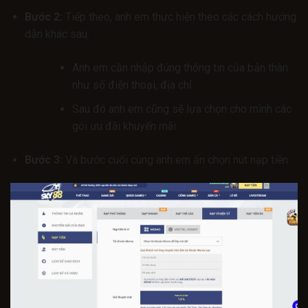
Bước 2:
Tiếp theo, anh em thực hiện theo các cách hướng
dẫn khác sau:
Anh em cần nhập đúng thông tin của bản thân
như số điện thoại, địa chỉ.
Sau đó anh em cũng sẽ lựa chọn cho mình các
gói ưu đãi khuyến mãi.
Bước 3:
Và bước cuối cùng anh em ấn chọn nút nạp tiền.