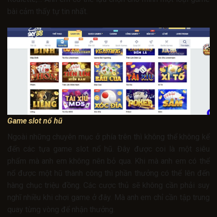
bài cảm thấy tự tin nhất.
Game slot nổ hũ
Ngoài những chuyên mục ở phía trên thì không thể không kể
đến các tựa game slot nổ hũ. Đây được coi là một siêu
phẩm mà anh em không nên bỏ qua. Khi mà anh em có thể
nổ được một hũ thành công thì phần thưởng có thể lên đến
hàng chục triệu đồng. Các cược thủ sẽ không cần phải suy
nghĩ nhiều khi chơi game ở đây. Mà anh em chỉ cần tập trung
quay từng vòng để nhận thưởng.