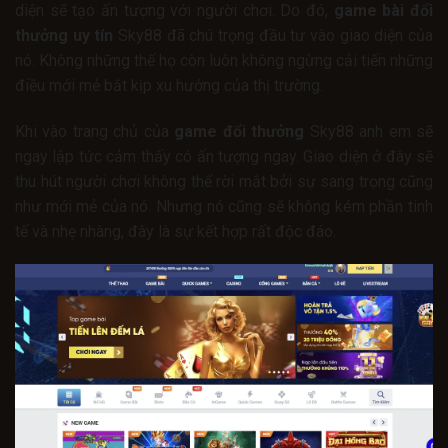
diện sẽ tạo ấn tượng với người chơi. Do đó,
game bài đổi
thưởng uy tín
Sky88 đã chú trọng đầu tư vào giao diện của
nó. Không những thế họ còn luôn không ngừng cải tiến những
điều mới mẻ bắt kịp xu hướng của thị trường.
Khi vào trang chủ của
game đổi thưởng
Sky88 anh em sẽ
ngay lập tức cảm thấy có ấn tượng ngay. Giao diện ở đây sẽ
thu hút người chơi không thể rời mắt bởi sự sang trọng cũng
như mới mẻ của nó. Nhưng nó cũng sẽ không kém phần tinh
tế và nhẹ nhàng, đây là sự kết hợp rất độc đáo.