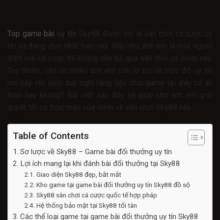
Top game bài
uy tín
Sky88 được coi là sân chơi cá cược uy
tín và đáng chơi nhất hiện nay. Nếu như anh em là một người
đam mê cá cược thì không nên bỏ qua sân chơi cá cược này.
Tuy nhiên, vẫn có nhiều anh em còn lo sợ về mức độ uy tín
nơi này. Họ luôn suy nghĩ rằng liệu chơi game tại đây có an
toàn hay không? Bài viết sau đây sẽ giúp cho anh em giải
quyết tất cả thắc mắc của mình về sân chơi Sky88 này.
Table of Contents
Sơ lược về Sky88 – Game bài đổi thưởng uy tín
Lợi ích mang lại khi đánh bài đổi thưởng tại Sky88
Giao diện Sky88 đẹp, bắt mắt
Kho game tại game bài đổi thưởng uy tín Sky88 đồ sộ
Sky88 sân chơi cá cược quốc tế hợp pháp
Hệ thống bảo mật tại Sky88 tối tân
Các thể loại game tại game bài đổi thưởng uy tín Sky88