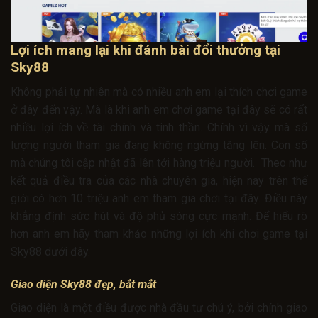
Lợi ích mang lại khi đánh bài đổi thưởng tại
Sky88
Không phải tự nhiên mà có nhiều anh em lại thích chơi game
ở đây đến vậy. Mà là khi anh em chơi game tại đây sẽ có rất
nhiều lợi ích về tài chính và tinh thần. Chính vì vậy mà số
lượng người tham gia đang không ngừng tăng lên. Con số
mà chúng tôi cập nhật đã lên tới hàng triệu người. Theo như
kết quả điều tra của các nhà chuyên gia, hiện nay trên thế
giới có hơn 10 triệu anh em tham gia chơi tại đây. Điều này
khẳng định sức hút và độ phủ sóng cực mạnh. Để hiểu rõ
hơn anh em hãy tham khảo những lợi ích khi chơi game tại
Sky88 dưới đây.
Giao diện Sky88 đẹp, bắt mắt
Giao diện là một điều được nhà đầu tư chú ý, bởi chính giao