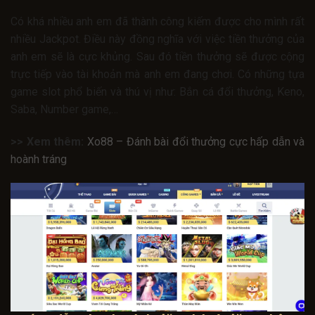
Có khá nhiều anh em đã thành công kiếm được cho mình rất
nhiều Jackpot. Điều này đồng nghĩa với việc tiền thưởng của
anh em sẽ là cực khủng. Sau đó tiền thưởng sẽ được cộng
trực tiếp vào tài khoản mà anh em đang chơi. Có những tựa
game slot phổ biến và thú vị như: Bắn cá đổi thưởng, Keno,
Saba, Number game,…
>> Xem thêm:
Xo88 – Đánh bài đổi thưởng cực hấp dẫn và
hoành tráng