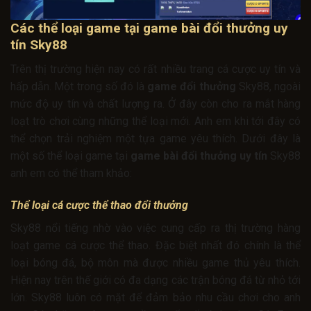
Các thể loại game tại game bài đổi thưởng uy
tín Sky88
Trên thị trường hiện nay có rất nhiều trang cá cược uy tín và
hấp dẫn. Một trong số đó là
game đổi thưởng
Sky88, ngoài
mức độ uy tín và chất lượng ra. Ở đây còn cho ra mắt hàng
loạt trò chơi cùng những thể loại mới. Anh em khi tới đây có
thể chọn trải nghiệm một tựa game yêu thích. Dưới đây là
một số thể loại game tại
game bài đổi thưởng uy tín
Sky88
anh em có thể tham khảo:
Thể loại cá cược thể thao đổi thưởng
Sky88 nổi tiếng nhờ vào việc cung cấp ra thị trường hàng
loạt game cá cược thể thao. Đặc biệt nhất đó chính là thể
loại bóng đá, bộ môn mà được nhiều game thủ yêu thích.
Hiện nay trên thế giới có đa dạng các trận bóng đá từ nhỏ tới
lớn. Sky88 luôn có mặt để đảm bảo nhu cầu chơi cho anh