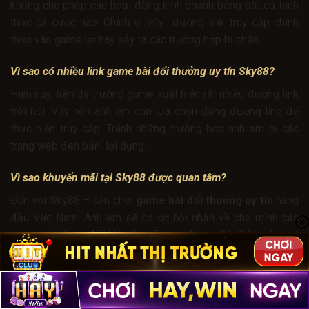
không cho phép các hoạt động kinh doanh bằng bất cứ hình
thức cá cược nào. Chính vì vậy đường link truy cập chính
thức vào game lại hay xảy ra các trường hợp bị chặn.
Vì sao có nhiều link game bài đổi thưởng uy tín Sky88?
Hiện nay, trên thị trường game xuất hiện rất nhiều đường link
trôi nổi. Vậy nên anh em cần lựa chọn đúng đường line để
thực hiện truy cập. Tránh những trường hợp anh em bị các
trang web đen bẩn lợi dụng.
Vì sao khuyến mãi tại Sky88 được quan tâm?
Đến với Sky88 – sân chơi
game bài đổi thưởng uy tín
hàng
đầu Việt Nam. Anh em sẽ có cơ hội nhận về cho mình các
chương trình ưu đãi, khuyến mãi cực khủng. Có lẽ, khi chơi cá
cược online nào, điều mà anh em quan tất nhất chính là các
phần thưởng có giá tị lớn. Việc anh em lựa chọn
đánh bài
đổi thưởng
tại Sky88 để sử dụng là một lựa chọn đúng đắn.
Sky88 luôn dành cho tất cả anh em game thủ sự quan tâm