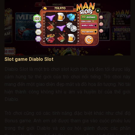
Slot game Diablo Slot
Diablo Slot là một trò chơi slot kịch tính và đen tối được lấy
cảm hứng từ thế giới của trò chơi nổi tiếng. Trò chơi này
mang đến một giao diện đẹp mắt và đồ họa ấn tượng. Nó tái
hiện thành công không khí u ám và huyền bí của thế giới
Diablo.
Trò chơi cũng có các tính năng đặc biệt khác như chế độ
Bonus game. Anh em sẽ được tham gia vào cuộc phiêu lưu
trong thế giới Diablo và có cơ hội giành được các phần