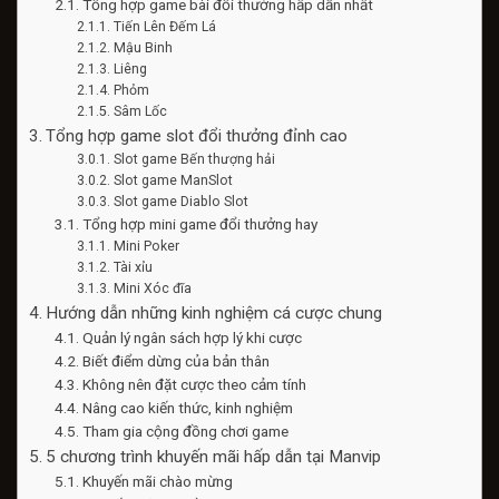
Tổng hợp game bài đổi thưởng hấp dẫn nhất
Tiến Lên Đếm Lá
Mậu Binh
Liêng
Phỏm
Sâm Lốc
Tổng hợp game slot đổi thưởng đỉnh cao
Slot game Bến thượng hải
Slot game ManSlot
Slot game Diablo Slot
Tổng hợp mini game đổi thưởng hay
Mini Poker
Tài xỉu
Mini Xóc đĩa
Hướng dẫn những kinh nghiệm cá cược chung
Quản lý ngân sách hợp lý khi cược
Biết điểm dừng của bản thân
Không nên đặt cược theo cảm tính
Nâng cao kiến thức, kinh nghiệm
Tham gia cộng đồng chơi game
5 chương trình khuyến mãi hấp dẫn tại Manvip
Khuyến mãi chào mừng