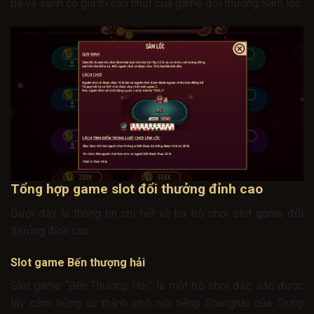
ba và sảnh có giá trị cao nhất của game đổi thưởng Sâm lốc.
Tổng hợp game slot đổi thưởng đỉnh cao
Dưới đây là thông tin chi tiết về ba trò chơi slot game đổi
thưởng đỉnh cao:
Slot game Bến thượng hải
Slot game “Bến Thượng Hải” là một trò chơi đặc sắc được
lấy cảm hứng từ thành phố nổi tiếng Shanghai của Trung