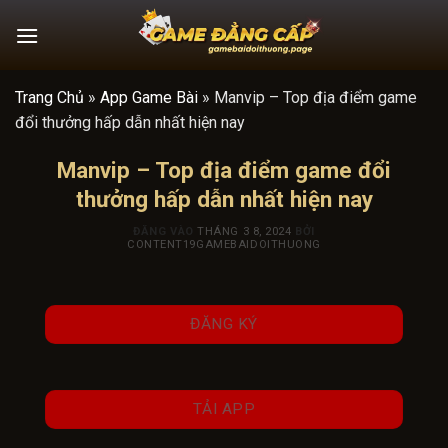
Bỏ
qua
nội
dung
Trang Chủ
»
App Game Bài
»
Manvip – Top địa điểm game
đổi thưởng hấp dẫn nhất hiện nay
Manvip – Top địa điểm game đổi
thưởng hấp dẫn nhất hiện nay
ĐĂNG VÀO
THÁNG 3 8, 2024
BỞI
CONTENT19GAMEBAIDOITHUONG
ĐĂNG KÝ
TẢI APP