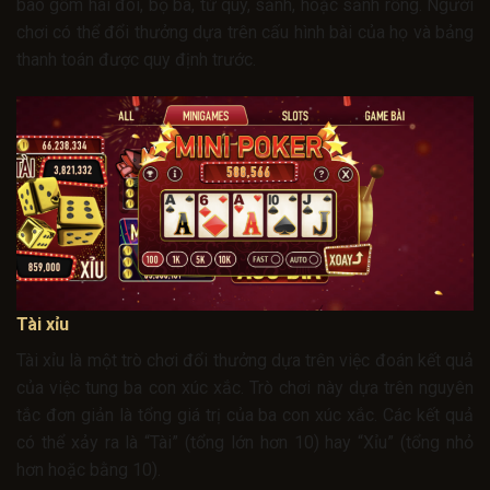
bao gồm hai đôi, bộ ba, tứ quý, sảnh, hoặc sảnh rồng. Người
chơi có thể đổi thưởng dựa trên cấu hình bài của họ và bảng
thanh toán được quy định trước.
Tài xỉu
Tài xỉu là một trò chơi đổi thưởng dựa trên việc đoán kết quả
của việc tung ba con xúc xắc. Trò chơi này dựa trên nguyên
tắc đơn giản là tổng giá trị của ba con xúc xắc. Các kết quả
có thể xảy ra là “Tài” (tổng lớn hơn 10) hay “Xỉu” (tổng nhỏ
hơn hoặc bằng 10).