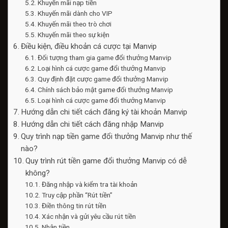
Khuyến mãi nạp tiền
Khuyến mãi dành cho VIP
Khuyến mãi theo trò chơi
Khuyến mãi theo sự kiện
Điều kiện, điều khoản cá cược tại Manvip
Đối tượng tham gia game đổi thưởng Manvip
Loại hình cá cược game đổi thưởng Manvip
Quy định đặt cược game đổi thưởng Manvip
Chính sách bảo mật game đổi thưởng Manvip
Loại hình cá cược game đổi thưởng Manvip
Hướng dẫn chi tiết cách đăng ký tài khoản Manvip
Hướng dẫn chi tiết cách đăng nhập Manvip
Quy trình nạp tiền game đổi thưởng Manvip như thế
nào?
Quy trình rút tiền game đổi thưởng Manvip có dễ
không?
Đăng nhập và kiểm tra tài khoản
Truy cập phần “Rút tiền”
Điền thông tin rút tiền
Xác nhận và gửi yêu cầu rút tiền
Nhận tiền