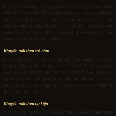
Manvip có chương trình khuyến mãi đặc biệt dành cho thành
viên VIP. Thành viên VIP có thể nhận được những ưu đãi độc
quyền. Chúng có thể như mức thưởng cao hơn, quyền truy
cập vào các sự kiện đặc biệt, hỗ trợ ưu tiên,… Chương trình
khuyến mãi dành cho VIP là một cách để Manvip tri ân và
động viên người chơi trung thành.
Khuyến mãi theo trò chơi
Manvip thường tổ chức các chương trình khuyến mãi theo
từng trò chơi cụ thể. Ví dụ, họ có thể tổ chức một giải đấu
hoặc sự kiện đặc biệt cho một trò chơi nhất định. Trong đó,
người chơi có cơ hội giành được phần thưởng lớn. Điều này
thúc đẩy người chơi tham gia và tạo ra sự cạnh tranh và
thách thức bổ sung.
Khuyến mãi theo sự kiện
Manvip cũng tổ chức các chương trình khuyến mãi liên quan