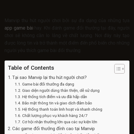
Manvip thu hút người chơi bởi sự đa dạng của những tựa
app game bài
hay. Khi đánh game đổi thưởng tại đây, người
chơi sẽ không cần lo lắng về chất lượng. Nơi đây này tạo
được lòng tin và trở thành một điểm đến phổ biến cho những
người yêu thích game bài đổi thưởng.
Table of Contents
Tại sao Manvip lại thu hút người chơi?
Game bài đổi thưởng đa dạng
Giao diện người dùng thân thiện, dễ sử dụng
Hệ thống tích điểm và ưu đãi hấp dẫn
Bảo mật thông tin và giao dịch đảm bảo
Hệ thống thanh toán linh hoạt và nhanh chóng
Chất lượng phục vụ khách hàng 24/7
Cơ hội nhận thưởng lớn qua các sự kiện lớn
Các game đổi thưởng đỉnh cao tại Manvip