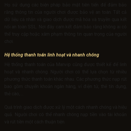
Họ sử dụng các biện pháp bảo mật tiên tiến để đảm bảo
rằng thông tin của người chơi được bảo vệ an toàn. Tất cả
dữ liệu cá nhân và giao dịch được mã hóa và truyền qua kết
nối an toàn SSL. Nơi đây cam kết đảm bảo rằng không ai có
thể truy cập hoặc xâm phạm thông tin quan trọng của người
chơi.
Hệ thống thanh toán linh hoạt và nhanh chóng
Hệ thống thanh toán của Manvip cũng được thiết kế để linh
hoạt và nhanh chóng. Người chơi có thể lựa chọn từ nhiều
phương thức thanh toán khác nhau. Các phương thức nạp rút
bao gồm chuyển khoản ngân hàng, ví điện tử, thẻ tín dụng,
thẻ cào,….
Quá trình giao dịch được xử lý một cách nhanh chóng và hiệu
quả. Người chơi có thể nhanh chóng nạp tiền vào tài khoản
và rút tiền một cách thuận tiện.