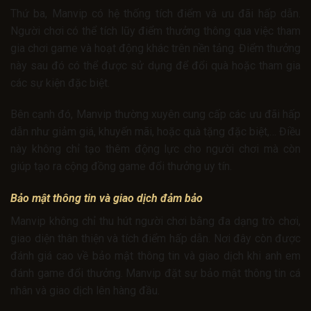
Thứ ba, Manvip có hệ thống tích điểm và ưu đãi hấp dẫn.
Người chơi có thể tích lũy điểm thưởng thông qua việc tham
gia chơi game và hoạt động khác trên nền tảng. Điểm thưởng
này sau đó có thể được sử dụng để đổi quà hoặc tham gia
các sự kiện đặc biệt.
Bên cạnh đó, Manvip thường xuyên cung cấp các ưu đãi hấp
dẫn như giảm giá, khuyến mãi, hoặc quà tặng đặc biệt,… Điều
này không chỉ tạo thêm động lực cho người chơi mà còn
giúp tạo ra cộng đồng game đổi thưởng uy tín.
Bảo mật thông tin và giao dịch đảm bảo
Manvip không chỉ thu hút người chơi bằng đa dạng trò chơi,
giao diện thân thiện và tích điểm hấp dẫn. Nơi đây còn được
đánh giá cao về bảo mật thông tin và giao dịch khi anh em
đánh game đổi thưởng. Manvip đặt sự bảo mật thông tin cá
nhân và giao dịch lên hàng đầu.