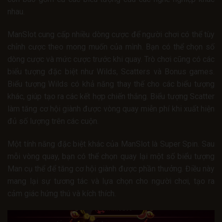
nhau.
ManSlot cung cấp nhiều dòng cược để người chơi có thể tùy
chỉnh cược theo mong muốn của mình. Bạn có thể chọn số
dòng cược và mức cược trước khi quay. Trò chơi cũng có các
biểu tượng đặc biệt như Wilds, Scatters và Bonus games.
Biểu tượng Wilds có khả năng thay thế cho các biểu tượng
khác, giúp tạo ra các kết hợp chiến thắng. Biểu tượng Scatter
làm tăng cơ hội giành được vòng quay miễn phí khi xuất hiện
đủ số lượng trên các cuộn.
Một tính năng đặc biệt khác của ManSlot là Super Spin. Sau
mỗi vòng quay, bạn có thể chọn quay lại một số biểu tượng
Man cụ thể để tăng cơ hội giành được phần thưởng. Điều này
mang lại sự tương tác và lựa chọn cho người chơi, tạo ra
cảm giác hứng thú và kích thích.