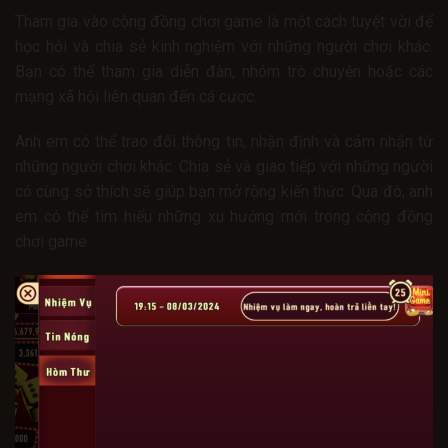
Tham gia vào cộng đồng chơi game là một cách tuyệt vời để
học hỏi và chia sẻ kinh nghiệm với những người chơi khác.
Bạn có thể tham gia diễn đàn, nhóm trò chuyện hoặc các
mạng xã hội liên quan đến cá cược.
Anh em có thể trao đổi thông tin, nhận định và cảm nhận từ
những người chơi khác. Chia sẻ và giao tiếp với những người
có cùng sở thích sẽ giúp bạn mở rộng kiến thức. Qua đó, anh
em có thể tìm hiểu những xu hướng mới trong cộng đồng
chơi game.