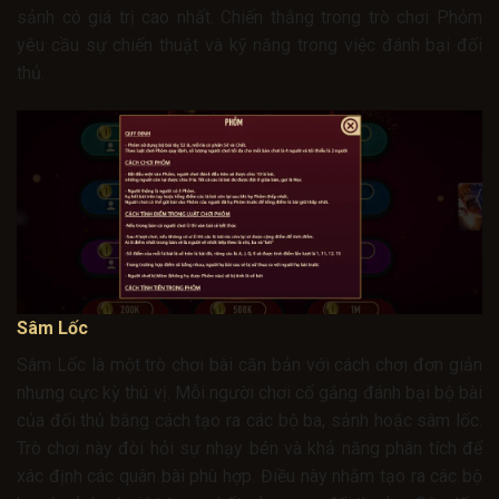
sảnh có giá trị cao nhất. Chiến thắng trong trò chơi Phỏm
yêu cầu sự chiến thuật và kỹ năng trong việc đánh bại đối
thủ.
Sâm Lốc
Sâm Lốc là một trò chơi bài căn bản với cách chơi đơn giản
nhưng cực kỳ thú vị. Mỗi người chơi cố gắng đánh bại bộ bài
của đối thủ bằng cách tạo ra các bộ ba, sảnh hoặc sâm lốc.
Trò chơi này đòi hỏi sự nhạy bén và khả năng phân tích để
xác định các quân bài phù hợp. Điều này nhằm tạo ra các bộ