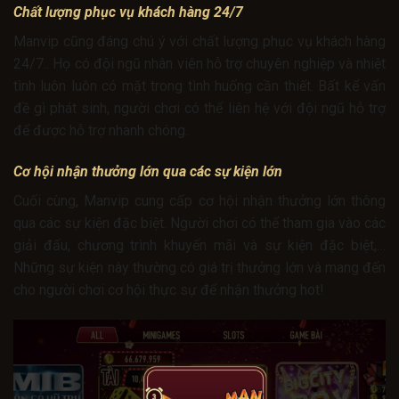
Chất lượng phục vụ khách hàng 24/7
Manvip cũng đáng chú ý với chất lượng phục vụ khách hàng
24/7.. Họ có đội ngũ nhân viên hỗ trợ chuyên nghiệp và nhiệt
tình luôn luôn có mặt trong tình huống cần thiết. Bất kể vấn
đề gì phát sinh, người chơi có thể liên hệ với đội ngũ hỗ trợ
để được hỗ trợ nhanh chóng.
Cơ hội nhận thưởng lớn qua các sự kiện lớn
Cuối cùng, Manvip cung cấp cơ hội nhận thưởng lớn thông
qua các sự kiện đặc biệt. Người chơi có thể tham gia vào các
giải đấu, chương trình khuyến mãi và sự kiện đặc biệt,…
Những sự kiện này thường có giá trị thưởng lớn và mang đến
cho người chơi cơ hội thực sự để nhận thưởng hot!