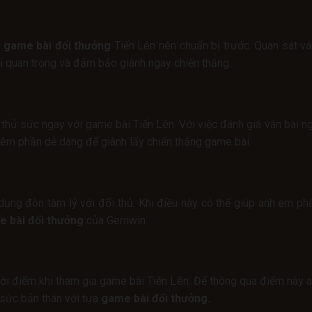
a
game bài đổi thưởng
Tiến Lên nên chuẩn bị trước. Quan sát v
đi quan trọng và đảm bảo giành ngay chiến thắng.
hử sức ngay với game bài Tiến Lên. Với việc đánh giá ván bài nga
êm phần dễ dàng để giành lấy chiến thắng game bài.
ng đòn tâm lý với đối thủ. Khi điều này có thể giúp anh em ph
 bài đổi thưởng
của Gemwin.
i điểm khi tham gia game bài Tiến Lên. Để thông qua điểm này a
 sức bản thân với tựa
game bài đổi thưởng.