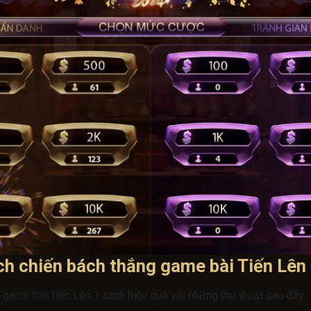
ch chiến bách thắng game bài Tiến Lên
game bài Tiến Lên 1 cách hiệu quả với những thủ thuật sau đây.