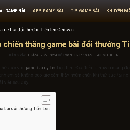
ẠI GAME BÀI
APP GAME BÀI
TIP GAME BÀI
KHUYẾN MÃ
 game bài đổi thưởng Tiến lên Gemwin
p chiến thắng game bài đổi thưởng T
ĐĂNG VÀO
THÁNG 2 27, 2024
BỞI
CONTENT19GAMEBAIDOITHUONG
 thử sức với
game bài uy tín
Tiến Lên. Địa điểm Gemwin mang đến
 anh em sẽ không bao giờ cảm thấy nhàm chán khi thử sức tại nơ
i viết sau đây.
e bài đổi thưởng Tiến Lên