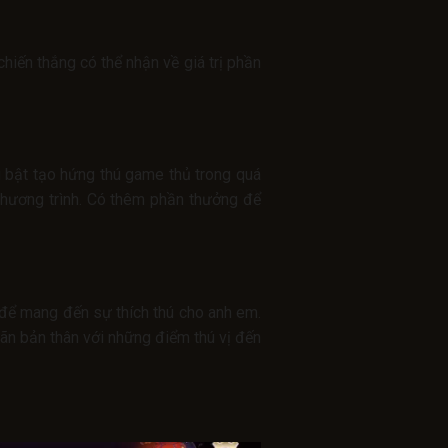
iến thắng có thể nhận về giá trị phần
i bật tạo hứng thú game thủ trong quá
chương trình. Có thêm phần thưởng để
 để mang đến sự thích thú cho anh em.
ãn bản thân với những điểm thú vị đến