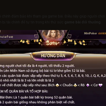
ài chính đảm bảo khi tham gia game bài. Điều này giúp người chơ
 bị tài chính để tự tin trong khi thử sức
game bài đổi thưởng.