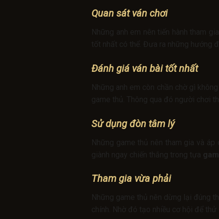
Quan sát ván chơi
Những anh em nên tiến hành tham gi
tốt nhất có thể. Đưa ra những hướng 
Đánh giá ván bài tốt nhất
Những anh em còn chần chờ gì không t
game thủ. Thông qua đó người chơi th
Sử dụng đòn tâm lý
Những game thủ nên tham gia và áp dụ
giành ngay chiến thắng trong tựa
game
Tham gia vừa phải
Những game thủ nên dừng lại đúng thờ
chính. Nhờ đó tạo nhiều cơ hội để thử