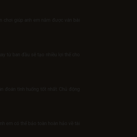
án chơi giúp anh em nắm được ván bài
y từ ban đầu sẽ tạo nhiều lợi thế cho
án đoán tình huống tốt nhất. Chủ động
nh em có thể bảo toàn hoàn hảo về tài