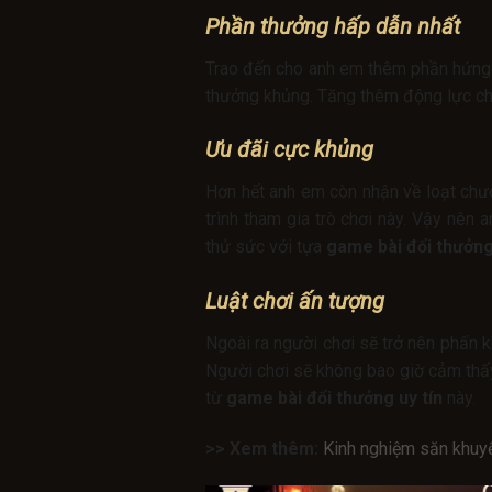
Phần thưởng hấp dẫn nhất
Trao đến cho anh em thêm phần hứng t
thưởng khủng. Tăng thêm động lực ch
Ưu đãi cực khủng
Hơn hết anh em còn nhận về loạt chươ
trình tham gia trò chơi này. Vậy nê
thử sức với tựa
game bài đổi thưởng
Luật chơi ấn tượng
Ngoài ra người chơi sẽ trở nên phấn 
Người chơi sẽ không bao giờ cảm thấy
từ
game bài đổi thưởng uy tín
này.
>> Xem thêm:
Kinh nghiệm săn khuy