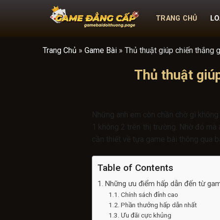
Bỏ
qua
TRANG CHỦ
LO
nội
dung
Trang Chủ
»
Game Bài
»
Thủ thuật giúp chiến thắng
Thủ thuật giú
Những anh em còn chần chờ gì không
1 không 2 trên thị trường. Nhờ đó mà
cần thiết về tựa game bài thông qua bà
Table of Contents
Những ưu điểm hấp dẫn đến từ gam
Chính sách đỉnh cao
Phần thưởng hấp dẫn nhất
Ưu đãi cực khủng