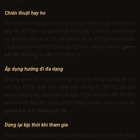
Chiến thuật hay ho
Hơn thế nữa những người chơi nên tìm kiếm nhiều chiến thuật
hay ho để tham gia game bài. Điều này giúp cho người chơi
có thể hạn chế được tối đa những rủi ro không mong muốn.
Từ đó nhận về chiến thắng hấp dẫn cho riêng mình tại
game
bài đổi thưởng uy tín
Phỏm Win79.
Áp dụng hướng đi đa dạng
Những game thủ còn có thể áp dụng đa dạng hướng đi vào
ván bài Phỏm đỉnh cao. Đảm bảo không bị đối thủ bắt bài
nhanh chóng khi tham gia ván bài Phỏm của Win79. Từ đây
anh em có thể đạt được chiến thắng nhanh chóng nhất tại
game bài đổi thưởng uy tín.
Dừng lại kịp thời khi tham gia
Người chơi cần phải biết thời điểm dừng lại kịp thời khi tham