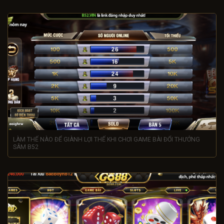
LÀM THẾ NÀO ĐỂ GIÀNH LỢI THẾ KHI CHƠI GAME BÀI ĐỔI THƯỞNG
SÂM B52