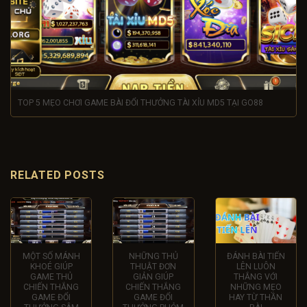
TOP 5 MẸO CHƠI GAME BÀI ĐỔI THƯỞNG TÀI XỈU MD5 TẠI GO88
RELATED POSTS
MỘT SỐ MÁNH
NHỮNG THỦ
ĐÁNH BÀI TIẾN
KHOÉ GIÚP
THUẬT ĐƠN
LÊN LUÔN
GAME THỦ
GIẢN GIÚP
THẮNG VỚI
CHIẾN THẮNG
CHIẾN THẮNG
NHỮNG MẸO
GAME ĐỔI
GAME ĐỔI
HAY TỪ THẦN