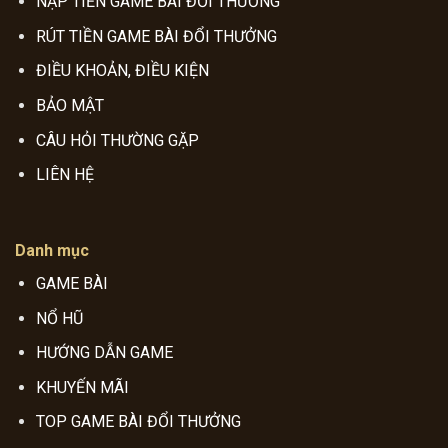
NẠP TIỀN GAME BÀI ĐỔI THƯỞNG
RÚT TIỀN GAME BÀI ĐỔI THƯỞNG
ĐIỀU KHOẢN, ĐIỀU KIỆN
BẢO MẬT
CÂU HỎI THƯỜNG GẶP
LIÊN HỆ
Danh mục
GAME BÀI
NỔ HŨ
HƯỚNG DẪN GAME
KHUYẾN MÃI
TOP GAME BÀI ĐỔI THƯỞNG