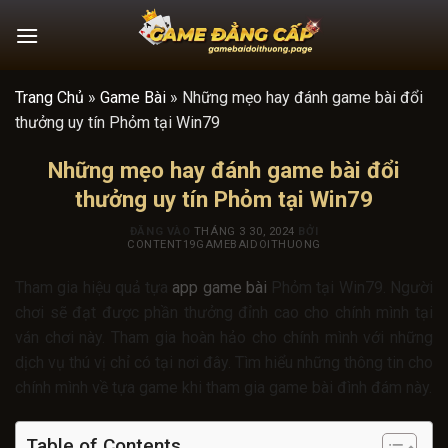
Bỏ
qua
nội
dung
Trang Chủ
»
Game Bài
»
Những mẹo hay đánh game bài đổi
thưởng uy tín Phỏm tại Win79
Những mẹo hay đánh game bài đổi
thưởng uy tín Phỏm tại Win79
ĐĂNG VÀO
THÁNG 3 30, 2024
BỞI
CONTENT19GAMEBAIDOITHUONG
Tham gia hiệu quả tựa
app game bài
Phỏm tại Win79. Người
chơi sẽ đạt được phần thưởng đỉnh cao cho chính mình tại
ván chơi này. Tham gia hoàn hảo cho chính mình với những
dịch vụ thú vị chỉ có tại nơi đây. Tìm hiểu những thông tin cho
chính mình về tựa game khi tham gia game bài đình đám này.
Table of Contents