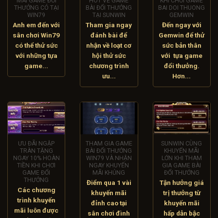
MÃI GAME ĐỔI
HOT VỀ GAME
KHI CHƠI GAME
THƯỞNG CÓ TẠI
BÀI ĐỔI THƯỞNG
BAI DOI THUONG
WIN79
TẠI SUNWIN
GEMWIN
Anh em đến với
Tham gia ngay
Đến ngay với
sân chơi Win79
đánh bài để
Gemwin để thử
có thể thử sức
nhận về loạt cơ
sức bản thân
với những tựa
hội thử sức
với tựa game
game...
chương trình
đổi thưởng.
ưu...
Hơn...
ƯU ĐÃI NGẬP
THAM GIA GAME
SUNWIN CÙNG
TRÀN TẶNG
BÀI ĐỔI THƯỞNG
KHUYẾN MÃI
NGAY 10% HOÀN
WIN79 VÀ NHẬN
LỚN KHI THAM
TIỀN KHI CHƠI
NGAY KHUYẾN
GIA GAME BÀI
GAME ĐỔI
MÃI KHỦNG
ĐỔI THƯỞNG
THƯỞNG
Điểm qua 1 vài
Tận hưởng giá
Các chương
khuyến mãi
trị thưởng từ
trình khuyến
đỉnh cao tại
khuyến mãi
mãi luôn được
sân chơi đình
hấp dẫn bậc