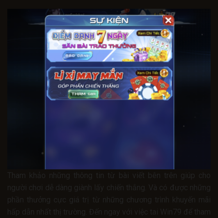
Tham khảo những thông tin từ bài viết bên trên giúp cho
người chơi dễ dàng giành lấy chiến thắng. Và có được những
phần thưởng cực giá trị từ những chương trình khuyến mãi
hấp dẫn nhất thị trường. Đến ngay với việc tai Win79 để tham