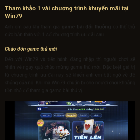
Tham khảo 1 vài chương trình khuyến mãi tại
Win79
Anh em sau khi tham gia
game bài đổi thưởng
có thể thử
sức bản thân với 1 số chương trình ưu đãi sau.
Chào đón game thủ mới
Đến với Win79 và tiến hành đăng nhập thì người chơi sẽ
nhận về ngay quà chào mừng game thủ mới. Đặc biệt giá trị
từ chương trình ưu đãi này sẽ khiến anh em bất ngờ về độ
khủng của nó. Khi mà Win79 chuẩn bị cho người chơi khoảng
tiền nhỏ để tham gia game bài thú vị.