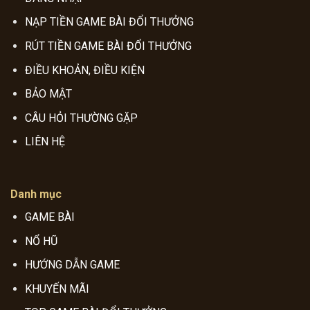
NẠP TIỀN GAME BÀI ĐỔI THƯỞNG
RÚT TIỀN GAME BÀI ĐỔI THƯỞNG
ĐIỀU KHOẢN, ĐIỀU KIỆN
BẢO MẬT
CÂU HỎI THƯỜNG GẶP
LIÊN HỆ
Danh mục
GAME BÀI
NỔ HŨ
HƯỚNG DẪN GAME
KHUYẾN MÃI