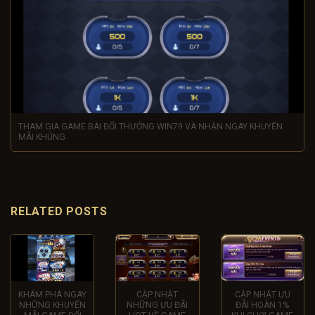
THAM GIA GAME BÀI ĐỔI THƯỞNG WIN79 VÀ NHẬN NGAY KHUYẾN
MÃI KHỦNG
RELATED POSTS
KHÁM PHÁ NGAY
CẬP NHẬT
CẬP NHẬT ƯU
NHỮNG KHUYẾN
NHỮNG ƯU ĐÃI
ĐÃI HOÀN 1%