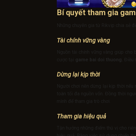
Bí quyết tham gia gam
Những chuyên gia từ Rikvip chia sẻ đ
Tài chính vững vàng
Nguồn tài chính vững vàng giúp cho b
cược tại
game bai doi thuong.
Điều 
Dừng lại kịp thời
Người chơi nên dừng lại kịp thời nếu
toàn tối đa nguồn vốn. Đồng thời ng
mình để tham gia trò chơi.
Tham gia hiệu quả
Tận hưởng những điểm thú vị cho riê
hiệu quả. Bằng việc sử dụng chiến th