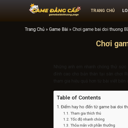
Bỏ
qua
TRANG CHỦ
LO
nội
dung
Trang Chủ
»
Game Bài
»
Chơi game bai doi thuong Bầ
Chơi game
Những anh em nhanh chóng thử sức 
đỉnh cao cho bản thân tại sân chơi Ri
tham gia hiệu quả hơn từ bài viết bên 
Table of Contents
Điểm hay ho đến từ game bai doi t
Tham gia thích thú
Tốc độ nhanh chóng
Thỏa mãn với phần thưởng