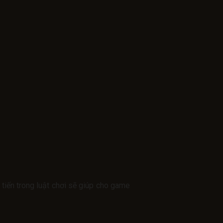
tiến trong luật chơi sẽ giúp cho game