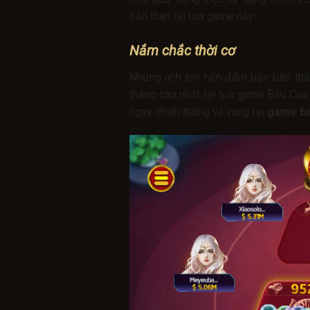
bản thân tại tựa game này.
Nắm chắc thời cơ
Những anh em nên đảm bảo bản thân 
thắng cao nhất tại tựa game Bầu Cua.
ngay chiến thắng vẻ vang tại
game ba