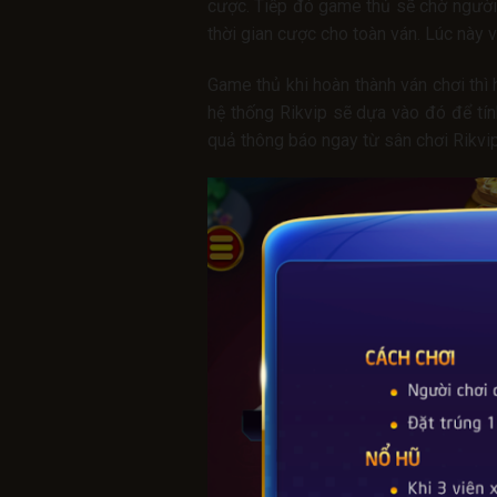
cược. Tiếp đó game thủ sẽ chờ người 
thời gian cược cho toàn ván. Lúc này v
Game thủ khi hoàn thành ván chơi thì 
hệ thống Rikvip sẽ dựa vào đó để tí
quả thông báo ngay từ sân chơi Rikvip