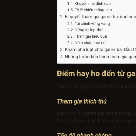
Khuyến mãi đỉnh cao
Tỷ lệ chiến thắng cao
Bí quyết tham gia game bai doi th
Tài chính vững vàng
Dừng lại kịp thời
Tham gia hiệu quả
Nắm chắc thời cơ
Khám phá luật chơi game bài Bầu C
Những bước tiến hành tham gia gam
Điểm hay ho đến từ ga
Tham gia ngay cho bản thân tựa game 
Tham gia thích thú
Luật chơi từ
game bai doi thuong
Bầ
thủ đạt được chiến thắng nhanh chóng
Tốc độ nhanh chóng