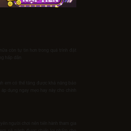
ữa còn tự tin hơn trong quá trình đặt
ởng hấp dẫn.
 anh em có thể tăng được khả năng bảo
g áp dụng ngay mẹo hay này cho chính
yên người chơi nên tiến hành tham gia
h em sẽ giành được chiến lợi phẩm cho