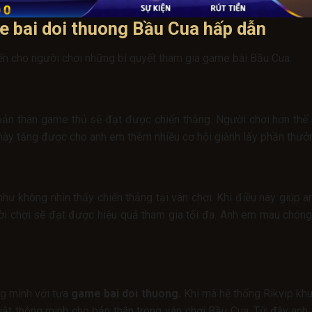
e bai doi thuong Bầu Cua hấp dẫn
ến cho người chơi những bí quyết tham gia game bài Bầu Cua.
ản thân game thủ sẽ đạt được chiến thắng. Người chơi hơn thế n
này tăng được cho anh em thêm nhiều cơ hội giành lấy phần thư
 như không nhìn thấy chiến thắng tại ván chơi. Khi điều này giúp
ười chơi sẽ đạt được hiệu quả tham gia tối đa. Anh em mau chón
ng mình với tựa
game bai doi thuong.
Khi mà hệ thống Rikvip khu
uật thông minh cho bản thân trong ván chơi Bầu Cua. Từ đây an