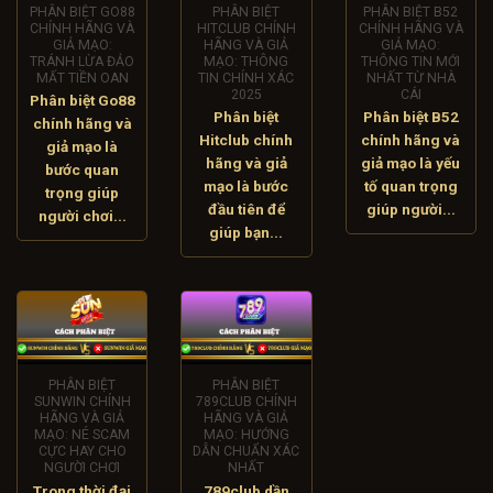
PHÂN BIỆT GO88
PHÂN BIỆT
PHÂN BIỆT B52
CHÍNH HÃNG VÀ
HITCLUB CHÍNH
CHÍNH HÃNG VÀ
GIẢ MẠO:
HÃNG VÀ GIẢ
GIẢ MẠO:
TRÁNH LỪA ĐẢO
MẠO: THÔNG
THÔNG TIN MỚI
MẤT TIỀN OAN
TIN CHÍNH XÁC
NHẤT TỪ NHÀ
2025
CÁI
Phân biệt Go88
Phân biệt
Phân biệt B52
chính hãng và
Hitclub chính
chính hãng và
giả mạo là
hãng và giả
giả mạo là yếu
bước quan
mạo là bước
tố quan trọng
trọng giúp
đầu tiên để
giúp người...
người chơi...
giúp bạn...
PHÂN BIỆT
PHÂN BIỆT
SUNWIN CHÍNH
789CLUB CHÍNH
HÃNG VÀ GIẢ
HÃNG VÀ GIẢ
MẠO: NÉ SCAM
MẠO: HƯỚNG
CỰC HAY CHO
DẪN CHUẨN XÁC
NGƯỜI CHƠI
NHẤT
Trong thời đại
789club dần