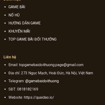
GAME BÀI
NỔ HŨ
HƯỚNG DẪN GAME
KHUYẾN MÃI
TOP GAME BÀI ĐỔI THƯỞNG
Liên hệ
Email:
topgamebaidoithuong.page@gmail.com
Địa chỉ:
273 Ngọc Mạch, Hoài Đức, Hà Nội, Việt Nam
Telegram:
@gamebaidoithuong
SĐT:
0818182169
Website: https://quaidao.io/