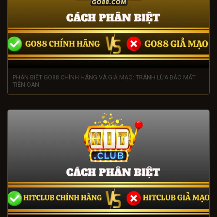
PHÂN BIỆT GO88 CHÍNH HÃNG VÀ GIẢ MẠO: TRÁNH LỪA ĐẢO MẤT
TIỀN OAN