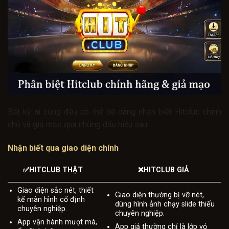
Bất kỳ ai cũng đều có thể dễ dàng nhận biết Hitclub chính
chủ và giả mạo qua những dấu hiệu sau:
Nhận biết qua giao diện chính
✅HITCLUB THẬT
❌HITCLUB GIẢ
Giao diện sắc nét, thiết
Giao diện thường bị vỡ nét,
kế màn hình cố định
dùng hình ảnh chạy slide thiếu
chuyên nghiệp.
chuyên nghiệp.
App vận hành mượt mà,
App giả thường chỉ là lớp vỏ