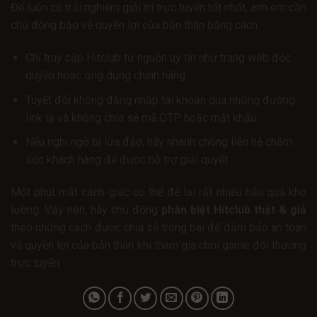
Để luôn có trải nghiệm giải trí trực tuyến tốt nhất, anh em cần
chủ động bảo vệ quyền lợi của bản thân bằng cách:
Chỉ truy cập Hitclub từ nguồn uy tín như trang web độc
quyền hoặc ứng dụng chính hãng.
Tuyệt đối không đăng nhập tài khoản qua những đường
link lạ và không chia sẻ mã OTP hoặc mật khẩu.
Nếu nghi ngờ bị lừa đảo, hãy nhanh chóng liên hệ chăm
sóc khách hàng để được hỗ trợ giải quyết.
Một phút mất cảnh giác có thể để lại rất nhiều hậu quả khó
lường. Vậy nên, hãy chủ động
phân biệt Hitclub thật & giả
theo những cách được chia sẻ trong bài để đảm bảo an toàn
và quyền lợi của bản thân khi tham gia chơi game đổi thưởng
trực tuyến.