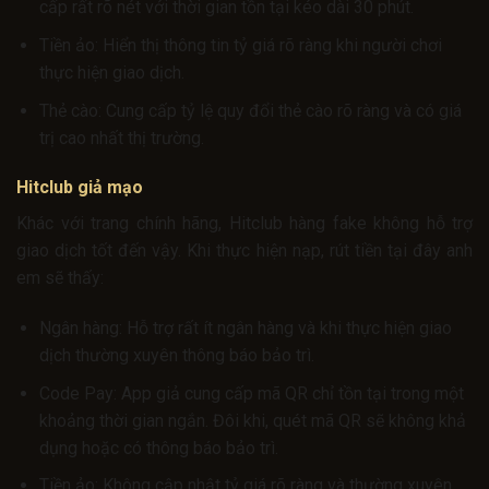
cấp rất rõ nét với thời gian tồn tại kéo dài 30 phút.
Tiền ảo: Hiển thị thông tin tỷ giá rõ ràng khi người chơi
thực hiện giao dịch.
Thẻ cào: Cung cấp tỷ lệ quy đổi thẻ cào rõ ràng và có giá
trị cao nhất thị trường.
Hitclub giả mạo
Khác với trang chính hãng, Hitclub hàng fake không hỗ trợ
giao dịch tốt đến vậy. Khi thực hiện nạp, rút tiền tại đây anh
em sẽ thấy:
Ngân hàng: Hỗ trợ rất ít ngân hàng và khi thực hiện giao
dịch thường xuyên thông báo bảo trì.
Code Pay: App giả cung cấp mã QR chỉ tồn tại trong một
khoảng thời gian ngắn. Đôi khi, quét mã QR sẽ không khả
dụng hoặc có thông báo bảo trì.
Tiền ảo: Không cập nhật tỷ giá rõ ràng và thường xuyên