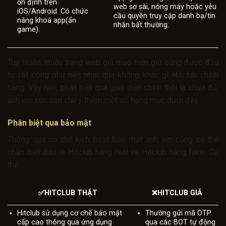
ổn định trên
web sơ sài, nóng máy hoặc yêu
iOS/Android. Có chức
cầu quyền truy cập danh bạ/tin
năng khoá app(ẩn
nhắn bất thường.
game).
Tuy nhiên, nhiều trang web giả mạo hiện giờ cũng được đầu
tư rất công phu nên nhìn qua không khác gì Hitclub chính
hãng. Vậy nên, phân biệt qua giao diện chính thôi là chưa đủ,
anh em còn cần chú ý thêm một số hạng mục dưới đây.
Phân biệt qua bảo mật
Thông qua cơ chế kích hoạt bảo mật anh em cũng có thể
nhận biết đâu là Hitclub hàng real và Hitclub hàng fake. Cụ
thể:
✅HITCLUB THẬT
❌HITCLUB GIẢ
Hitclub sử dụng cơ chế bảo mật
Thường gửi mã OTP
cấp cao thông qua ứng dụng
qua các BOT tự động