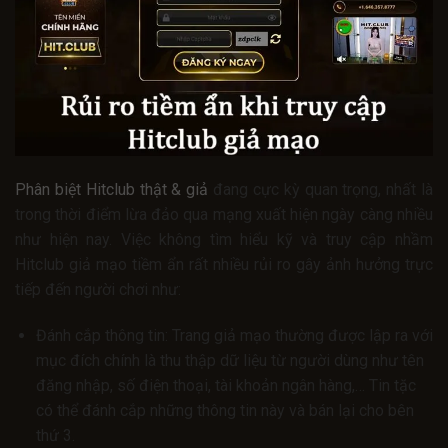
Phân biệt Hitclub thật & giả
đang cực kỳ quan trọng, nhất là
trong thời điểm lừa đảo qua mạng xuất hiện ngày càng nhiều
như hiện nay. Việc không tìm hiểu kỹ và truy cập nhầm
Hitclub giả mạo tiềm ẩn rất nhiều rủi ro gây ảnh hưởng trực
tiếp đến người chơi như:
Đánh cắp thông tin: Trang giả mạo thường được lập ra với
mục đích chính là thu thập dữ liệu từ người dùng như tên
đăng nhập, số điện thoại, tài khoản ngân hàng,… Tin tặc
có thể đánh cắp những thông tin này và bán lại cho bên
thứ 3.