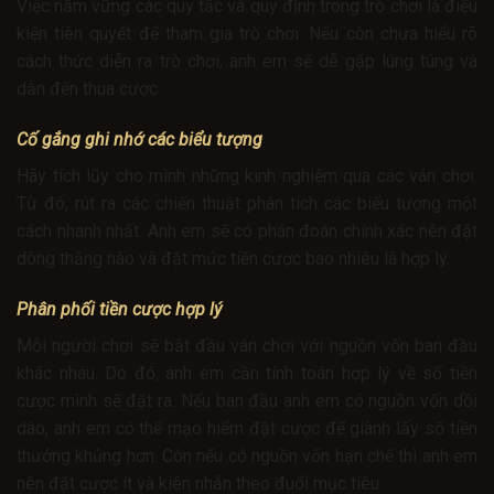
Việc nắm vững các quy tắc và quy định trong trò chơi là điều
kiện tiên quyết để tham gia trò chơi. Nếu còn chưa hiểu rõ
cách thức diễn ra trò chơi, anh em sẽ dễ gặp lúng túng và
dẫn đến thua cược.
Cố gắng ghi nhớ các biểu tượng
Hãy tích lũy cho mình những kinh nghiệm qua các ván chơi.
Từ đó, rút ra các chiến thuật phân tích các biểu tượng một
cách nhanh nhất. Anh em sẽ có phán đoán chính xác nên đặt
dòng thắng nào và đặt mức tiền cược bao nhiêu là hợp lý.
Phân phối tiền cược hợp lý
Mỗi người chơi sẽ bắt đầu ván chơi với nguồn vốn ban đầu
khác nhau. Do đó, anh em cần tính toán hợp lý về số tiền
cược mình sẽ đặt ra. Nếu ban đầu anh em có nguồn vốn dồi
dào, anh em có thể mạo hiểm đặt cược để giành lấy số tiền
thưởng khủng hơn. Còn nếu có nguồn vốn hạn chế thì anh em
nên đặt cược ít và kiên nhẫn theo đuổi mục tiêu.