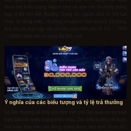
chứa các biểu tượng. Người chơi sẽ dựa vào 20 dòng thắng
hợp lệ để tính tiền thưởng. Trong đó, người chơi có thể lựa
chọn 10 dòng chẵn, 10 dòng lẻ hoặc có thể chơi cả 20 dòng.
Anh em sẽ phải nộp vào số tiền cược ban đầu là 100 – 1000
– 10000 nhân với số dòng đã đặt cược.
Ý nghĩa của các biểu tượng và tỷ lệ trả thưởng
Số tiền thưởng sẽ thay đổi dựa trên mỗi lần quay và sự xuất
hiện của các biểu tượng khác nhau. Các biểu tượng sẽ được
tính toán dựa trên các dòng thắng được quy định trước đó.