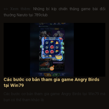
>> Xem thêm:
Những bí kíp chiến thắng game bài đổi
thưởng Naruto tại 789club
Các bước cơ bản tham gia game Angry Birds
tại Win79
Các bước cơ bản tham gia game Angry Birds tại Win79 mà
bạn có thể tham khảo là: