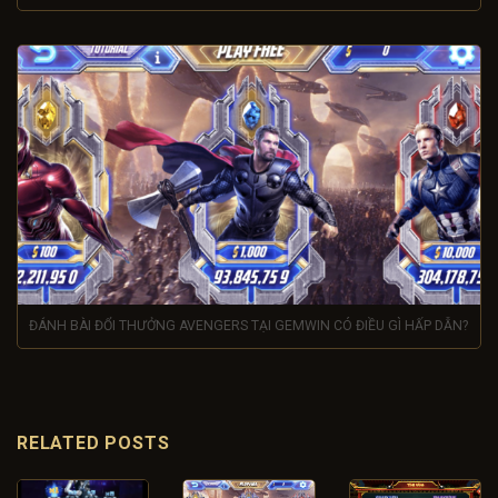
ĐÁNH BÀI ĐỔI THƯỞNG AVENGERS TẠI GEMWIN CÓ ĐIỀU GÌ HẤP DẪN?
RELATED POSTS