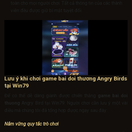
toàn cho mọi người chơi. Tất cả thông tin của các thành
viên đều được giữ bí mật tuyệt đối.
Lưu ý khi chơi game bai doi thương Angry Birds
tại Win79
Để có thể dễ dàng giành được chiến thắng
game bai doi
thuong
Angry Bird tại Win79. Người chơi cần lưu ý một vài
điều mà chúng tôi đã tổng hợp được ngay sau đây:
Nắm vững quy tắc trò chơi