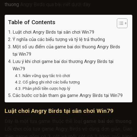
thuong
Angry Birds qua bài viết dưới đây.
Table of Contents
Luật chơi Angry Birds tại sân chơi Win79
Ý nghĩa của các biểu tượng và tỷ lệ trả thưởng
Một số ưu điểm của game bai doi thuong Angry Birds
tại Win79
Lưu ý khi chơi game bai doi thương Angry Birds tại
Win79
Nắm vững quy tắc trò chơi
Cố gắng ghi nhớ các biểu tượng
Phân phối tiền cược hợp lý
Các bước cơ bản tham gia game Angry Birds tại Win79
Luật chơi Angry Birds tại sân chơi Win79
Đây là một tựa game thuộc thể loại
game bai doi thuong
.
Lối chơi của tựa game Angry Birds vô cùng đơn giản. Giao
diện game gồm có 3 cột và mỗi cột có 3 hàng, mỗi hàng