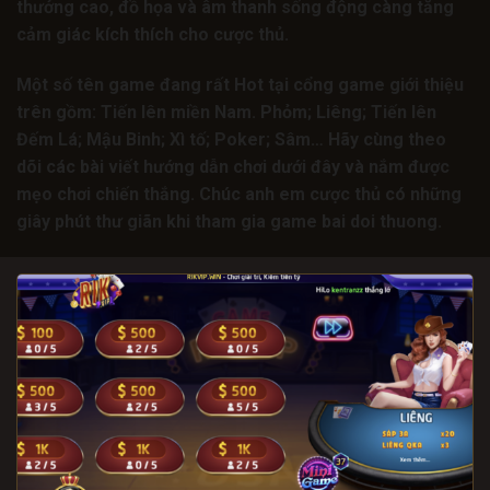
thưởng cao, đồ họa và âm thanh sống động càng tăng
cảm giác kích thích cho cược thủ.
Một số tên game đang rất Hot tại cổng game giới thiệu
trên gồm: Tiến lên miền Nam. Phỏm; Liêng; Tiến lên
Đếm Lá; Mậu Binh; Xì tố; Poker; Sâm… Hãy cùng theo
dõi các bài viết hướng dẫn chơi dưới đây và nắm được
mẹo chơi chiến thắng. Chúc anh em cược thủ có những
giây phút thư giãn khi tham gia game bai doi thuong.