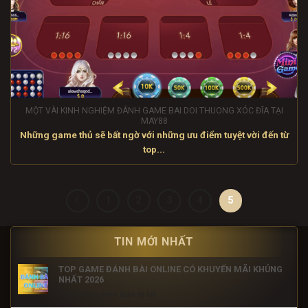
MỘT VÀI KINH NGHIỆM ĐÁNH GAME BAI DOI THUONG XÓC ĐĨA TẠI
MAY88
Những game thủ sẽ bất ngờ với những ưu điểm tuyệt vời đến từ
top...
1
2
3
4
5
TIN MỚI NHẤT
TOP GAME ĐÁNH BÀI ONLINE CÓ KHUYẾN MÃI KHỦNG
NHẤT 2026
ở
Chức năng bình luận bị tắt
Top